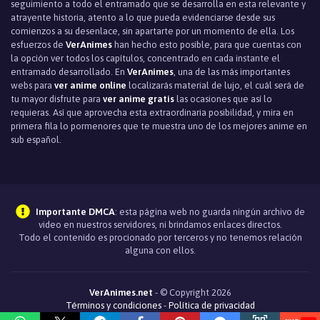
seguimiento a todo el entramado que se desarrolla en esta relevante y
Episodio 3
atrayente historia, atento a lo que pueda evidenciarse desde sus
comienzos a su desenlace, sin apartarte por un momento de ella. Los
Episodio 2
esfuerzos de
VerAnimes
han hecho esto posible, para que cuentas con
la opción ver todos los capítulos, concentrado en cada instante el
Episodio 1
entramado desarrollado. En
VerAnimes
, una de las más importantes
webs para
ver anime online
localizarás material de lujo, el cuál será de
tu mayor disfrute para
ver anime gratis
las ocasiones que así lo
requieras. Así que aprovecha esta extraordinaria posibilidad, y mira en
primera fila lo pormenores que te muestra uno de los mejores anime en
sub español.
Importante DMCA
: esta página web no guarda ningún archivo de
video en nuestros servidores, ni brindamos enlaces directos.
Todo el contenido es procionado por terceros y no tenemos relación
alguna con ellos.
VerAnimes.net
- © Copyright 2026
Términos y condiciones
-
Política de privacidad