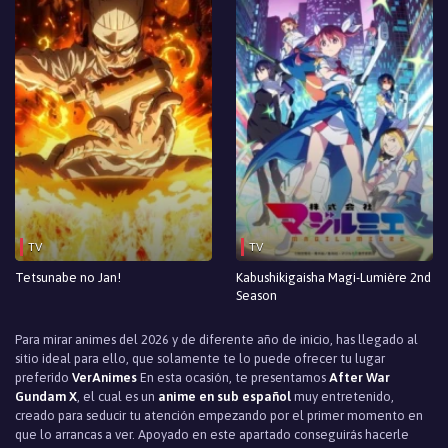
Episodio 14
Episodio 13
Episodio 12
Episodio 11
Episodio 10
Episodio 9
TV
TV
Episodio 8
Tetsunabe no Jan!
Kabushikigaisha Magi-Lumière 2nd
Episodio 7
Season
Episodio 6
Para mirar animes del 2026 y de diferente año de inicio, has llegado al
sitio ideal para ello, que solamente te lo puede ofrecer tu lugar
Episodio 5
preferido
VerAnimes
En esta ocasión, te presentamos
After War
Gundam X
, el cual es un
anime en sub español
muy entretenido,
creado para seducir tu atención empezando por el primer momento en
Episodio 4
que lo arrancas a ver. Apoyado en este apartado conseguirás hacerle