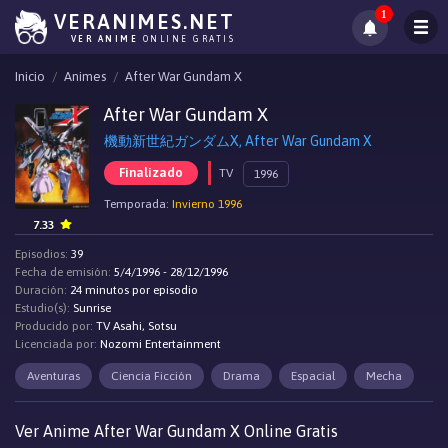
1
VERANIMES.NET
VER ANIME
ONLINE GRATIS
Inicio
Animes
After War Gundam X
After War Gundam X
機動新世紀ガンダムX, After War Gundam X
Finalizado
TV
1996
Temporada:
Invierno 1996
7.33
Episodios:
39
Fecha de emisión:
5/4/1996 - 28/12/1996
Duración:
24 minutos por episodio
Estudio(s):
Sunrise
Producido por:
TV Asahi, Sotsu
Licenciada por:
Nozomi Entertainment
Aventuras
Ciencia Ficción
Drama
Espacial
Mecha
Ver Anime After War Gundam X Online Gratis