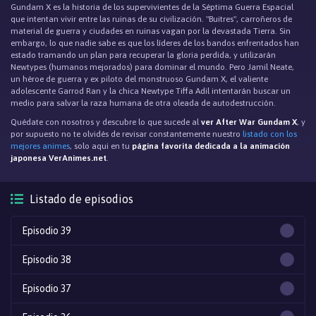
Gundam X es la historia de los supervivientes de la Séptima Guerra Espacial
que intentan vivir entre las ruinas de su civilización. "Buitres", carroñeros de
material de guerra y ciudades en ruinas vagan por la devastada Tierra. Sin
embargo, lo que nadie sabe es que los líderes de los bandos enfrentados han
estado tramando un plan para recuperar la gloria perdida, y utilizarán
Newtypes (humanos mejorados) para dominar el mundo. Pero Jamil Neate,
un héroe de guerra y ex piloto del monstruoso Gundam X, el valiente
adolescente Garrod Ran y la chica Newtype Tiffa Adil intentarán buscar un
medio para salvar la raza humana de otra oleada de autodestrucción.
Quédate con nosotros y descubre lo que sucede al
ver After War Gundam X
, y
por supuesto no te olvidés de revisar constantemente nuestro
listado con los
mejores animes
, solo aqui en tu
página favorita dedicada a la animación
japonesa VerAnimes.net
.
Listado de episodios
Episodio 39
Episodio 38
Episodio 37