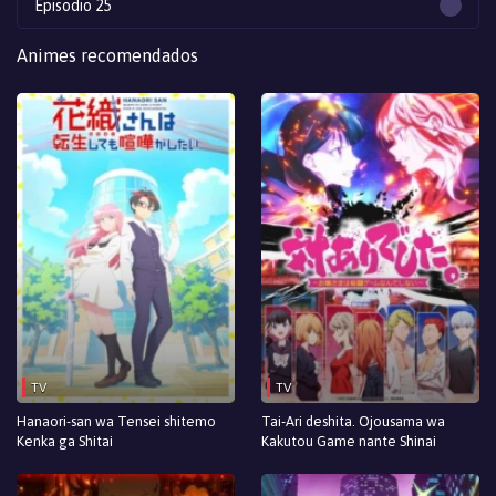
Episodio 25
Episodio 24
Animes recomendados
Episodio 23
Episodio 22
Episodio 21
Episodio 20
Episodio 19
Episodio 18
Episodio 17
TV
TV
Episodio 16
Hanaori-san wa Tensei shitemo
Tai-Ari deshita. Ojousama wa
Kenka ga Shitai
Kakutou Game nante Shinai
Episodio 15