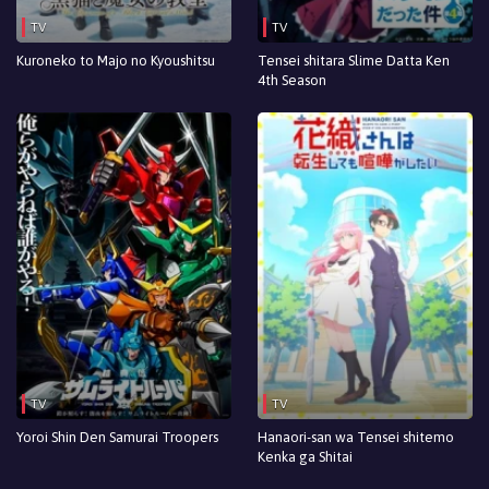
TV
TV
Kuroneko to Majo no Kyoushitsu
Tensei shitara Slime Datta Ken
4th Season
TV
TV
Yoroi Shin Den Samurai Troopers
Hanaori-san wa Tensei shitemo
Kenka ga Shitai