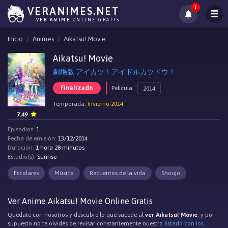
1
VERANIMES.NET
VER ANIME
ONLINE GRATIS
Inicio
Animes
Aikatsu! Movie
Aikatsu! Movie
劇場版 アイカツ！アイドルカツドウ！
Finalizado
Película
2014
Temporada:
Invierno 2014
7.49
Episodios:
1
Fecha de emisión:
13/12/2014
Duración:
1 hora 28 minutos
Estudio(s):
Sunrise
Escolares
Música
Recuentos de la vida
Shoujo
Ver Anime Aikatsu! Movie Online Gratis
Quédate con nosotros y descubre lo que sucede al
ver Aikatsu! Movie
, y por
supuesto no te olvidés de revisar constantemente nuestro
listado con los