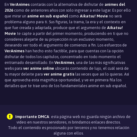
En
VerAnimes
contarás con la alternativa de disfrutar de
animes del
2026
como de anteriores años con solo ingresar a este lugar. Es por ello
que mirar un
anime en sub español
como
Aikatsu! Movie
no será
problema alguno para ti. Sus figuras, la trama, la era y el contexto en
que fue creada y adaptada, produce que el argumento de
Aikatsu!
Movie
te capte a partir del primer momento, produciendo en ti que no
consideres alejarte de su proyección ni un exclusivo momento,
deseando ver todo el argumento de comienzo a fin. Los esfuerzos de
VerAnimes
han hecho esto factible, para que cuentas con la opción
disfrutar de todos los capítulos, concentrado en todo momento el
entramado desarrollado. En
VerAnimes
, una de las más significativas
webs para
ver anime online
ubicarás contenido de lujo, el cuál será de
tu mayor deleite para
ver anime gratis
las veces que así lo quieras. Así
que aprovecha esta magnìfica oportunidad, y ve en primera fila los
detalles que te trae uno de los fundamentales anime en sub español.
Importante DMCA
: esta página web no guarda ningún archivo de
video en nuestros servidores, ni brindamos enlaces directos.
Todo el contenido es procionado por terceros y no tenemos relación
alguna con ellos.