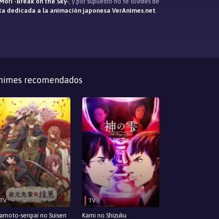
Mori -Break on the Sky-
, y por supuesto no te olvidés de
ta dedicada a la animación japonesa VerAnimes.net
.
nimes recomendados
TV
TV
amoto-senpai no Suisen
Kami no Shizuku