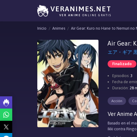
VERANIMES.NET
VER ANIME
ONLINE GRATIS
Inicio
Animes
Air Gear: Kuro no Hane to Nemuri no M
Air Gear: 
エア・ギア 黒の羽
Finalizado
Episodios:
3
Fecha de emis
Duración:
28 m
Acción
Co
Ver Anime A
Basado en el man
Ikki contra Ring