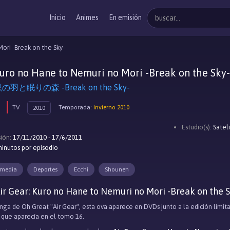
Inicio
Animes
En emisión
ori -Break on the Sky-
Kuro no Hane to Nemuri no Mori -Break on the Sky-
と眠りの森 -Break on the Sky-
TV
Temporada:
Invierno 2010
2010
Estudio(s):
Satel
ión:
17/11/2010 - 17/6/2011
inutos por episodio
media
Deportes
Ecchi
Shounen
ir Gear: Kuro no Hane to Nemuri no Mori -Break on the S
ga de Oh Great "Air Gear", esta ova aparece en DVDs junto a la edición limit
o que aparecía en el tomo 16.