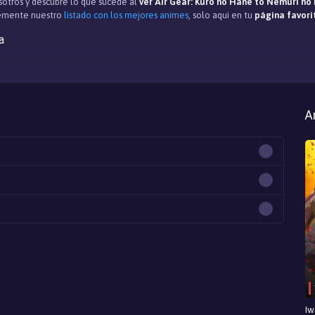
otros y descubre lo que sucede al
ver Air Gear: Kuro no Hane to Nemuri no 
temente nuestro
listado con los mejores animes
, solo aqui en tu
página favori
a
A
Iw