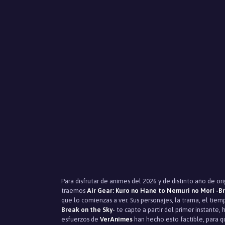
Para disfrutar de animes del 2026 y de distinto año de o
traemos
Air Gear: Kuro no Hane to Nemuri no Mori -B
que lo comienzas a ver. Sus personajes, la trama, el t
Break on the Sky-
te capte a partir del primer instante,
esfuerzos de
VerAnimes
han hecho esto factible, para qu