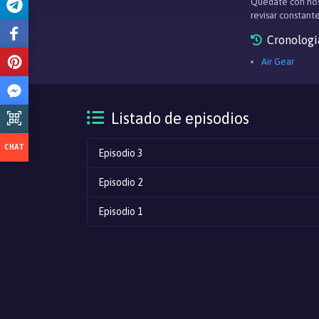
Quédate con nos
revisar constan
Cronologí
Air Gear
Listado de episodios
Episodio 3
Episodio 2
Episodio 1