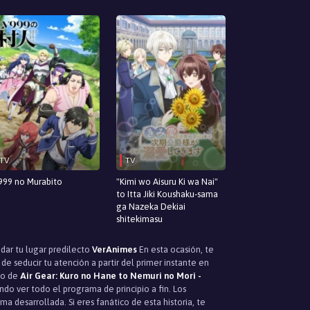
TV
TV
999 no Murabito
"Kimi wo Aisuru Ki wa Nai"
to Itta Jiki Koushaku-sama
ga Nazeka Dekiai
shitekimasu
ndar tu lugar predilecto
VerAnimes
En esta ocasión, te
e seducir tu atención a partir del primer instante en
to de
Air Gear: Kuro no Hane to Nemuri no Mori -
ndo ver todo el programa de principio a fin. Los
a desarrollada. Si eres fanático de esta historia, te