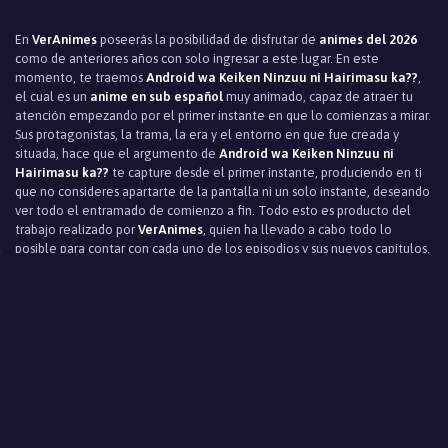
En
VerAnimes
poseerás la posibilidad de disfrutar de
animes del 2026
como de anteriores años con solo ingresar a este lugar. En este
momento, te traemos
Android wa Keiken Ninzuu ni Hairimasu ka??
,
el cual es un
anime en sub español
muy animado, capaz de atraer tu
atención empezando por el primer instante en que lo comienzas a mirar.
Sus protagonistas, la trama, la era y el entorno en que fue creada y
situada, hace que el argumento de
Android wa Keiken Ninzuu ni
Hairimasu ka??
te capture desde el primer instante, produciendo en ti
que no consideres apartarte de la pantalla ni un solo instante, deseando
ver todo el entramado de comienzo a fin. Todo esto es producto del
trabajo realizado por
VerAnimes
, quien ha llevado a cabo todo lo
posible para contar con cada uno de los episodios y sus nuevos capítulos,
para que no dejes de mirar los más mínimos detalles de su progreso y
final desenlace. En
VerAnimes
, una de las más notables páginas para
ver
anime online
encontrarás contenido de lujo, el cuál será de tu mayor
deleite para
ver anime gratis
cada vez que así lo desees.
Desaprovechar la alternativa de ver el más importante
anime en sub
español
no es una opción. Así que disfruta a plenitud de tu visita a
Veranimes.net