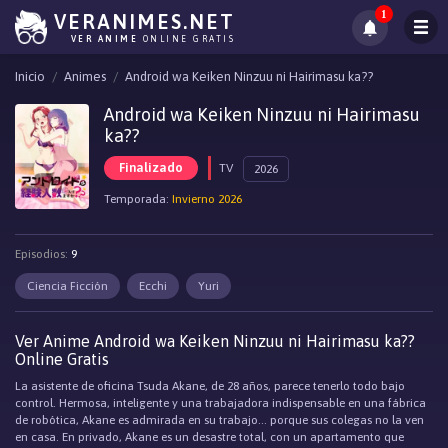
1
VERANIMES.NET
VER ANIME
ONLINE GRATIS
Inicio
Animes
Android wa Keiken Ninzuu ni Hairimasu ka??
Android wa Keiken Ninzuu ni Hairimasu
ka??
Finalizado
TV
2026
Temporada:
Invierno 2026
Episodios:
9
Ciencia Ficción
Ecchi
Yuri
Ver Anime Android wa Keiken Ninzuu ni Hairimasu ka??
Online Gratis
La asistente de oficina Tsuda Akane, de 28 años, parece tenerlo todo bajo
control. Hermosa, inteligente y una trabajadora indispensable en una fábrica
de robótica, Akane es admirada en su trabajo... porque sus colegas no la ven
en casa. En privado, Akane es un desastre total, con un apartamento que