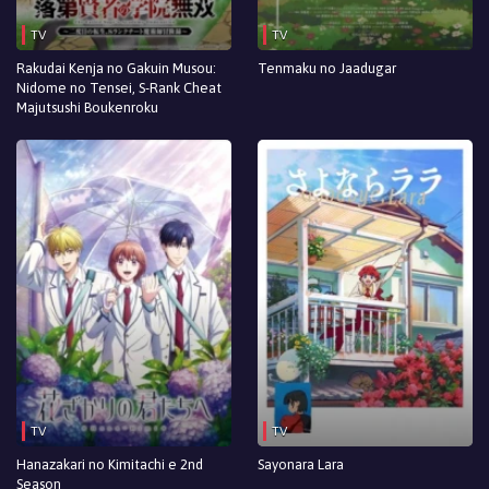
TV
TV
Rakudai Kenja no Gakuin Musou:
Tenmaku no Jaadugar
Nidome no Tensei, S-Rank Cheat
Majutsushi Boukenroku
TV
TV
Hanazakari no Kimitachi e 2nd
Sayonara Lara
Season