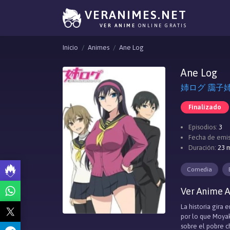
VERANIMES.NET
VER ANIME
ONLINE GRATIS
Inicio
Animes
Ane Log
Ane Log
Finalizado
Episodios:
3
Fecha de emis
Duración:
23 m
Comedia
Ver Anime A
La historia gira
por lo que Moyak
sobre el pobre c