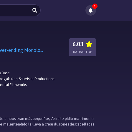
1
6.03
姉ログ 靄子姉さんの止まらないモノローグ, Ane Log: Big Sister Moyako's Never-ending Monologue
RATING TOP
s Base
hogakukan-Shueisha Productions
entai Filmworks
do ambos eran más pequeños, Akira le pidió matrimonio,
 malentendido la lleva a crear ilusiones descabelladas