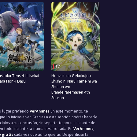
TV
TV
shoku Tensei III: Isekai
Honzuki no Gekokujou:
tara Honki Dasu
Shisho ni Naru Tame ni wa
Shudan wo
Erandeiraremasen 4th
Season
u lugar preferido
VerAnimes
En este momento, te
 lo inicias a ver. Gracias a esta sección podrás hacerle
pios a su conclusión, sin separtarte por un instante de
en todo instante la trama desarrollada. En
VerAnimes
,
 gratis
cada vez que así lo quieras. Desperdiciar la