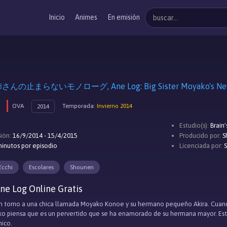
Inicio
Animes
En emisión
OVA
Temporada:
Invierno 2014
2014
Estudio(s):
Brain'
ión:
16/9/2014 - 15/4/2015
Producido por:
S
inutos por episodio
Licenciada por:
S
Ecchi
Escolares
Shounen
ne Log Online Gratis
 en torno a una chica llamada Moyako Konoe y su hermano pequeño Akira. Cuan
o piensa que es un pervertido que se ha enamorado de su hermana mayor. Este
hico.