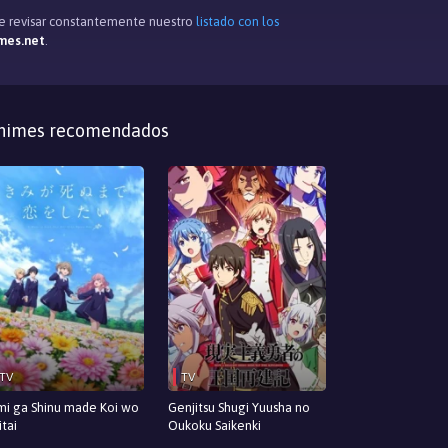
 de revisar constantemente nuestro
listado con los
mes.net
.
nimes recomendados
TV
TV
mi ga Shinu made Koi wo
Genjitsu Shugi Yuusha no
itai
Oukoku Saikenki