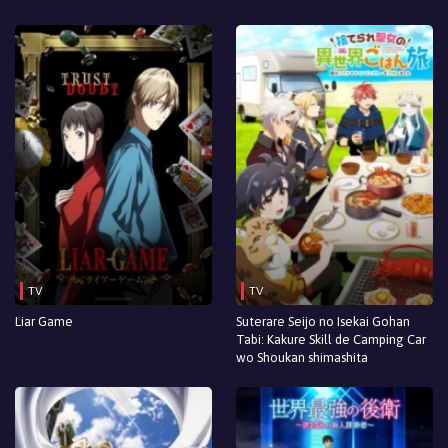
Episodio 10
Episodio 9
Episodio 8
Episodio 7
Episodio 6
Episodio 5
Episodio 4
TV
TV
Episodio 3
Liar Game
Suterare Seijo no Isekai Gohan
Tabi: Kakure Skill de Camping Car
Episodio 2
wo Shoukan shimashita
Episodio 1