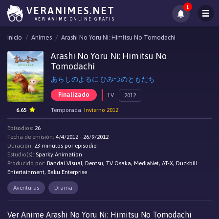
1
VERANIMES.NET
VER ANIME
ONLINE GRATIS
Inicio
Animes
Arashi No Yoru Ni: Himitsu No Tomodachi
Arashi No Yoru Ni: Himitsu No
Tomodachi
あらしのよるに ひみつのともだち
Finalizado
TV
2012
6.65
Temporada:
Invierno 2012
Episodios:
26
Fecha de emisión:
4/4/2012 - 26/9/2012
Duración:
23 minutos por episodio
Estudio(s):
Sparky Animation
Producido por:
Bandai Visual, Dentsu, TV Osaka, MediaNet, AT-X, Duckbill
Entertainment, Baku Enterprise
Aventuras
Drama
Ver Anime Arashi No Yoru Ni: Himitsu No Tomodachi