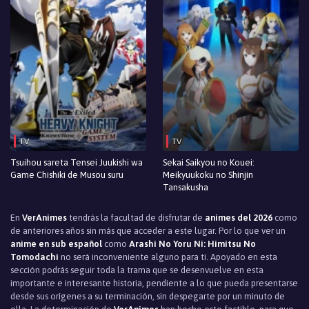
TV
TV
Tsuihou sareta Tensei Juukishi wa
Sekai Saikyou no Kouei:
Game Chishiki de Musou suru
Meikyuukoku no Shinjin
Tansakusha
En
VerAnimes
tendrás la facultad de disfrutar de
animes del 2026
como
de anteriores años sin más que acceder a este lugar. Por lo que ver un
anime en sub español
como
Arashi No Yoru Ni: Himitsu No
Tomodachi
no será inconveniente alguno para ti. Apoyado en esta
sección podrás seguir toda la trama que se desenvuelve en esta
importante e interesante historia, pendiente a lo que pueda presentarse
desde sus orígenes a su terminación, sin despegarte por un minuto de