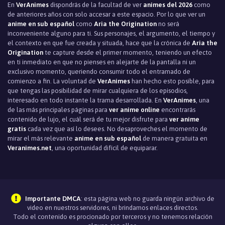
En
VerAnimes
dispondrás de la facultad de ver
animes del 2026
como
de anteriores años con solo accesar a este espacio. Por lo que ver un
anime en sub español
como
Aria the Origination
no será
inconveniente alguno para ti. Sus personajes, el argumento, el tiempo y
el contexto en que fue creada y situada, hace que la crónica de
Aria the
Origination
te capture desde el primer momento, teniendo un efecto
en ti inmediato en que no pienses en alejarte de la pantalla ni un
exclusivo momento, queriendo consumir todo el entramado de
comienzo a fin. La voluntad de
VerAnimes
han hecho esto posible, para
que tengas las posibilidad de mirar cualquiera de los episodios,
interesado en todo instante la trama desarrollada. En
VerAnimes
, una
de las más principales páginas para
ver anime online
encontrarás
contenido de lujo, el cuál será de tu mejor disfrute para
ver anime
gratis
cada vez que así lo desees. No desaproveches el momento de
mirar el más relevante
anime en sub español
de manera gratuita en
Veranimes.net
, una oportunidad difícil de equiparar.
Importante DMCA
: esta página web no guarda ningún archivo de
video en nuestros servidores, ni brindamos enlaces directos.
Todo el contenido es procionado por terceros y no tenemos relación