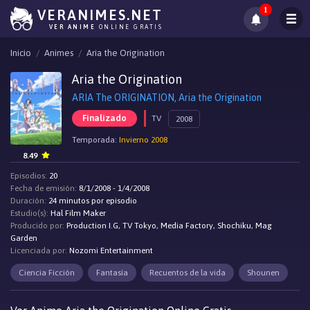
1
VERANIMES.NET
VER ANIME
ONLINE GRATIS
Inicio
Animes
Aria the Origination
Aria the Origination
ARIA The ORIGINATION, Aria the Origination
Finalizado
TV
2008
Temporada:
Invierno 2008
8.49
Episodios:
20
Fecha de emisión:
8/1/2008 - 1/4/2008
Duración:
24 minutos por episodio
Estudio(s):
Hal Film Maker
Producido por:
Production I.G, TV Tokyo, Media Factory, Shochiku, Mag
Garden
Licenciada por:
Nozomi Entertainment
Ciencia Ficción
Fantasía
Recuentos de la vida
Shounen