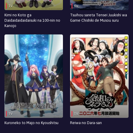
TV
TV
Kimi no Koto ga
Tsuihou sareta Tensei Juukishi wa
Daidaidaidaidaisuki na 100-nin no
Game Chishiki de Musou suru
Kanojo
TV
TV
Kuroneko to Majo no Kyoushitsu
Reiwa no Dara-san