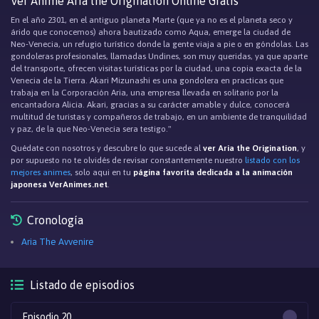
Ver Anime Aria the Origination Online Gratis
En el año 2301, en el antiguo planeta Marte (que ya no es el planeta seco y
árido que conocemos) ahora bautizado como Aqua, emerge la ciudad de
Neo-Venecia, un refugio turístico donde la gente viaja a pie o en góndolas. Las
gondoleras profesionales, llamadas Undines, son muy queridas, ya que aparte
del transporte, ofrecen visitas turísticas por la ciudad, una copia exacta de la
Venecia de la Tierra. Akari Mizunashi es una gondolera en practicas que
trabaja en la Corporación Aria, una empresa llevada en solitario por la
encantadora Alicia. Akari, gracias a su carácter amable y dulce, conocerá
multitud de turistas y compañeros de trabajo, en un ambiente de tranquilidad
y paz, de la que Neo-Venecia sera testigo."
Quédate con nosotros y descubre lo que sucede al
ver Aria the Origination
, y
por supuesto no te olvidés de revisar constantemente nuestro
listado con los
mejores animes
, solo aqui en tu
página favorita dedicada a la animación
japonesa VerAnimes.net
.
Cronología
Aria The Avvenire
Listado de episodios
Episodio 20