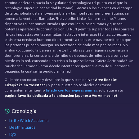
camino acelerado hacia la singularidad tecnológica (el punto en el que la
tecnología supera la capacidad humana). Gracias a los avances en el campo
de la tecnología del nano-ensamblaje y las interfaces hombre-máquina, se
ponen a la venta las llamadas ?Nerve-seller Linker Nano-machines?, unos
dispositivos super miniaturizados que emulan a las neuronas y que son
potentes aparatos de comunicación. El NLN permite superar todas las barreras
físicas impuestas por las pantallas, teclados e interfaces táctiles, conectando
el sistema nervioso humano directamente a redes externas, permitiendo que
las personas puedan navegar sin necesidad de nada más por las redes. Sin
embargo, cuando la barrera entre los hombres y las máquinas comienza a
desmoronarse, la consciencia de miles de decenas de miles de personas se
pierde en la red, causando una crisis a la que se llama ?Grieta Anticipada?. Un
muchacho llamado Remu decide intentar recuperar el alma de su hermana
pequeña, la cual se ha perdido en la red.
Quédate con nosotros y descubre lo que sucede al
ver Arve Rezzle:
Kikaijikake no Yoseitachi
, y por supuesto no te olvidés de revisar
constantemente nuestro
listado con los mejores animes
, solo aqui en tu
página favorita dedicada a la animación japonesa VerAnimes.net
.
Cronología
Little Witch Academia
Death Billiards
Ryo