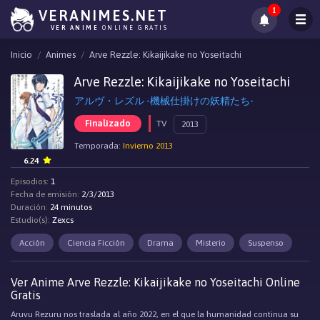
1
VERANIMES.NET
VER ANIME
ONLINE GRATIS
Inicio
Animes
Arve Rezzle: Kikaijikake no Yoseitachi
Arve Rezzle: Kikaijikake no Yoseitachi
アルヴ・レズル -機械仕掛けの妖精たち-
Finalizado
TV
2013
Temporada:
Invierno 2013
6.24
Episodios:
1
Fecha de emisión:
2/3/2013
Duración:
24 minutos
Estudio(s):
Zexcs
Acción
Ciencia Ficción
Drama
Misterio
Suspenso
Ver Anime Arve Rezzle: Kikaijikake no Yoseitachi Online
Gratis
Aruvu Rezuru nos traslada al año 2022, en el que la humanidad continua su