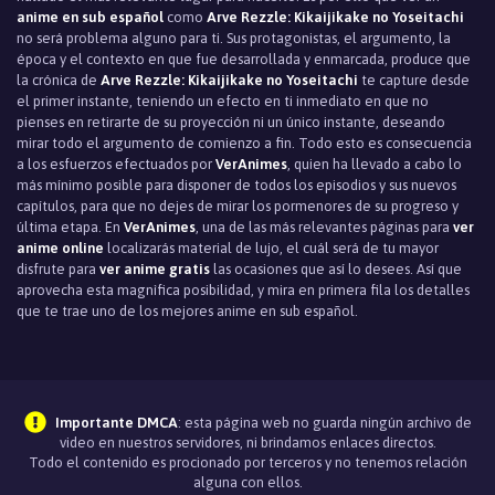
anime en sub español
como
Arve Rezzle: Kikaijikake no Yoseitachi
no será problema alguno para ti. Sus protagonistas, el argumento, la
época y el contexto en que fue desarrollada y enmarcada, produce que
la crónica de
Arve Rezzle: Kikaijikake no Yoseitachi
te capture desde
el primer instante, teniendo un efecto en ti inmediato en que no
pienses en retirarte de su proyección ni un único instante, deseando
mirar todo el argumento de comienzo a fin. Todo esto es consecuencia
a los esfuerzos efectuados por
VerAnimes
, quien ha llevado a cabo lo
más mínimo posible para disponer de todos los episodios y sus nuevos
capítulos, para que no dejes de mirar los pormenores de su progreso y
última etapa. En
VerAnimes
, una de las más relevantes páginas para
ver
anime online
localizarás material de lujo, el cuál será de tu mayor
disfrute para
ver anime gratis
las ocasiones que así lo desees. Así que
aprovecha esta magnìfica posibilidad, y mira en primera fila los detalles
que te trae uno de los mejores anime en sub español.
Importante DMCA
: esta página web no guarda ningún archivo de
video en nuestros servidores, ni brindamos enlaces directos.
Todo el contenido es procionado por terceros y no tenemos relación
alguna con ellos.