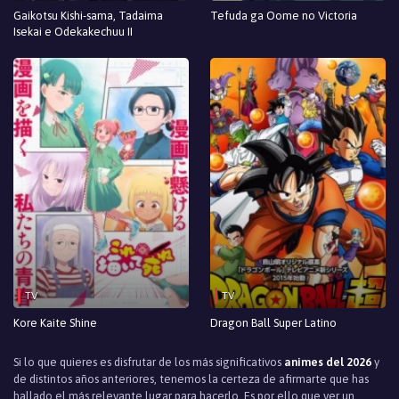
Gaikotsu Kishi-sama, Tadaima
Tefuda ga Oome no Victoria
Isekai e Odekakechuu II
TV
TV
Kore Kaite Shine
Dragon Ball Super Latino
Si lo que quieres es disfrutar de los más significativos
animes del 2026
y
de distintos años anteriores, tenemos la certeza de afirmarte que has
hallado el más relevante lugar para hacerlo. Es por ello que ver un