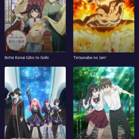
TV
TV
Ibitte Konai Gibo to Gishi
Tetsunabe no Jan!