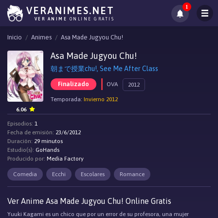
1
VERANIMES.NET
VER ANIME
ONLINE GRATIS
Inicio
Animes
Asa Made Jugyou Chu!
Asa Made Jugyou Chu!
朝まで授業chu!, See Me After Class
Finalizado
OVA
2012
Temporada:
Invierno 2012
6.06
Episodios:
1
Fecha de emisión:
23/6/2012
Duración:
29 minutos
Estudio(s):
GoHands
Producido por:
Media Factory
Comedia
Ecchi
Escolares
Romance
Ver Anime Asa Made Jugyou Chu! Online Gratis
Yuuki Kagami es un chico que por un error de su profesora, una mujer