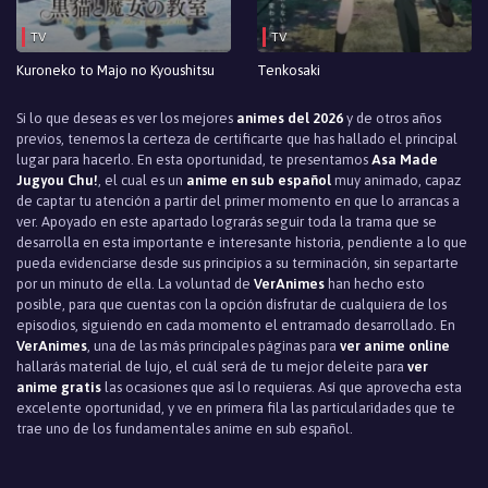
TV
TV
Kuroneko to Majo no Kyoushitsu
Tenkosaki
Si lo que deseas es ver los mejores
animes del 2026
y de otros años
previos, tenemos la certeza de certificarte que has hallado el principal
lugar para hacerlo. En esta oportunidad, te presentamos
Asa Made
Jugyou Chu!
, el cual es un
anime en sub español
muy animado, capaz
de captar tu atención a partir del primer momento en que lo arrancas a
ver. Apoyado en este apartado lograrás seguir toda la trama que se
desarrolla en esta importante e interesante historia, pendiente a lo que
pueda evidenciarse desde sus principios a su terminación, sin separtarte
por un minuto de ella. La voluntad de
VerAnimes
han hecho esto
posible, para que cuentas con la opción disfrutar de cualquiera de los
episodios, siguiendo en cada momento el entramado desarrollado. En
VerAnimes
, una de las más principales páginas para
ver anime online
hallarás material de lujo, el cuál será de tu mejor deleite para
ver
anime gratis
las ocasiones que así lo requieras. Así que aprovecha esta
excelente oportunidad, y ve en primera fila las particularidades que te
trae uno de los fundamentales anime en sub español.