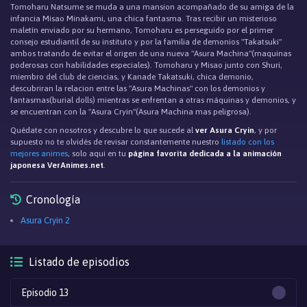
Tomoharu Natsume se muda a una mansion acompañado de su amiga de la
infancia Misao Minakami, una chica fantasma. Tras recibir un misterioso
maletín enviado por su hermano, Tomoharu es perseguido por el primer
consejo estudiantil de su instituto y por la familia de demonios "Takatsuki"
ambos tratando de evitar el origen de una nueva "Asura Machina"(maquinas
poderosas con habilidades especiales). Tomoharu y Misao junto con Shuri,
miembro del club de ciencias, y Kanade Takatsuki, chica demonio,
descubriran la relacion entre las "Asura Machinas" con los demonios y
fantasmas(burial dolls) mientras se enfrentan a otras máquinas y demonios, y
se encuentran con la "Asura Cryin"(Asura Machina mas peligrosa).
Quédate con nosotros y descubre lo que sucede al
ver Asura Cryin
, y por
supuesto no te olvidés de revisar constantemente nuestro
listado con los
mejores animes
, solo aqui en tu
página favorita dedicada a la animación
japonesa VerAnimes.net
.
Cronología
Asura Cryin 2
Listado de episodios
Episodio 13