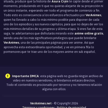
situada, produce que la historia de
Asura Cryin
te capte desde el primer
momento, produciendo en ti que no quieras alejarte de su proyección ni
un único instante, esperando ver todo el programa de comienzo a fin.
Todo esto es consecuencia a los esfuerzos efectuados por
VerAnimes
,
quien ha llevado a cabo lo más mínimo posible para disponer de cada
uno de los episodios y sus nuevos capítulos, para que no dejes de ver los
más mínimos detalles de su progreso y última etapa. Si eres fan de esta
saga, te adelantamos que disfrutarás mirando este
anime online gratis
,
siendo una de los más significativos privilegios que puede brindarte
VerAnimes
, una de las principales páginas para ver anime. Así que
aprovecha esta extraordinaria oportunidad, y ve en primera fila lo
pormenores que te trae uno de los mejores anime en sub español.
Importante DMCA
: esta página web no guarda ningún archivo de
video en nuestros servidores, ni brindamos enlaces directos.
Todo el contenido es procionado por terceros y no tenemos relación
alguna con ellos.
VerAnimes.net
- © Copyright 2026
Términos y condiciones
-
Política de privacidad