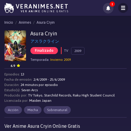
1
VERANIMES.NET
VER ANIME
ONLINE GRATIS
Inicio
Animes
Asura Cryin
Asura Cryin
アスラクライン
Finalizado
TV
2009
Temporada:
Invierno 2009
6.9
Episodios:
13
Fecha de emisión:
2/4/2009 - 25/6/2009
Duración:
24 minutos por episodio
Estudio(s):
Seven Arcs
Producido por:
TV Tokyo, Starchild Records, Raku High Student Council
Licenciada por:
Maiden Japan
Acción
Mecha
Sobrenatural
Ver Anime Asura Cryin Online Gratis