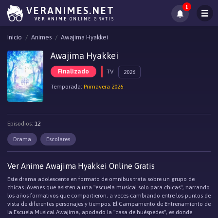
1
VERANIMES.NET
VER ANIME
ONLINE GRATIS
Inicio
Animes
Awajima Hyakkei
Awajima Hyakkei
Finalizado
TV
2026
Temporada:
Primavera 2026
Episodios:
12
Drama
Escolares
Ver Anime Awajima Hyakkei Online Gratis
Este drama adolescente en formato de omnibus trata sobre un grupo de
chicas jóvenes que asisten a una "escuela musical solo para chicas", narrando
los años formativos que compartieron, a veces cambiando entre los puntos de
vista de diferentes personajes y tiempos. El Campamento de Entrenamiento de
la Escuela Musical Awajima, apodado la "casa de huéspedes", es donde