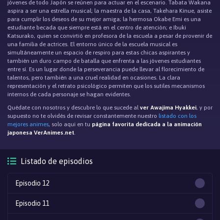
jóvenes de todo Japón se reúnen para actuar en el escenario. Tabata Wakana
aspira a ser una estrella musical; la maestra de la casa, Takehara Kinue, asiste
para cumplir los deseos de su mejor amiga; la hermosa Okabe Emi es una
estudiante becada que siempre está en el centro de atención; e Ibuki
Katsurako, quien se convirtió en profesora de la escuela a pesar de provenir de
una familia de actrices. El entorno único de la escuela musical es
simultáneamente un espacio de respiro para estas chicas aspirantes y
también un duro campo de batalla que enfrenta a las jóvenes estudiantes
entre sí. Es un lugar donde la perseverancia puede llevar al florecimiento de
talentos, pero también a una cruel realidad en ocasiones. La clara
representación y el retrato psicológico permiten que los sutiles mecanismos
internos de cada personaje se hagan evidentes.
Quédate con nosotros y descubre lo que sucede al
ver Awajima Hyakkei
, y por
supuesto no te olvidés de revisar constantemente nuestro
listado con los
mejores animes
, solo aqui en tu
página favorita dedicada a la animación
japonesa VerAnimes.net
.
Listado de episodios
Episodio 12
Episodio 11