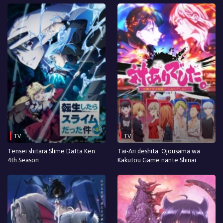
TV
TV
Tensei shitara Slime Datta Ken
Tai-Ari deshita. Ojousama wa
4th Season
Kakutou Game nante Shinai