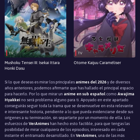
TV
TV
Mushoku Tensei III: Isekai Ittara
Otome Kaijuu Caraméliser
Honki Dasu
Si lo que deseas es mirar los principales
animes del 2026
y de diversos
años anteriores, podemos afirmarte que has hallado el principal espacio
para hacerlo. Por lo que mirar un
anime en sub español
como
Awajima
Hyakkei
no será problema alguno para ti. Apoyado en este apartado
conseguirás seguir toda la trama que se desenvuelve en esta relevante
e interesante historia, pendiente a lo que pueda evidenciarse desde sus
orígenes a su terminación, sin separtarte por un momento de ella. Los
esfuerzos de
VerAnimes
han hecho esto factible, para que tengas las
posibilidad de mirar cualquiera de los episodios, interesado en cada
instante el entramado desarrollado. En
VerAnimes
, una de las más