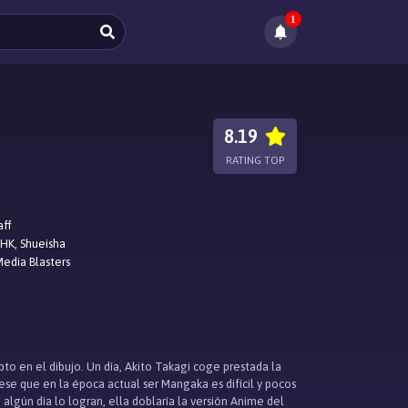
1
8.19
RATING TOP
aff
HK, Shueisha
edia Blasters
to en el dibujo. Un día, Akito Takagi coge prestada la
ese que en la época actual ser Mangaka es difícil y pocos
i algún día lo logran, ella doblaría la versión Anime del