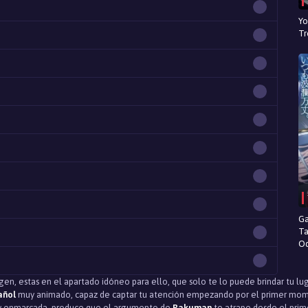
Yo
Tr
Ga
Ta
Od
igen, estas en el apartado idóneo para ello, que solo te lo puede brindar tu lu
añol
muy animado, capaz de captar tu atención empezando por el primer momen
 y enmarcada, produce que el argumento de
Bakuman
te atrape desde el prime