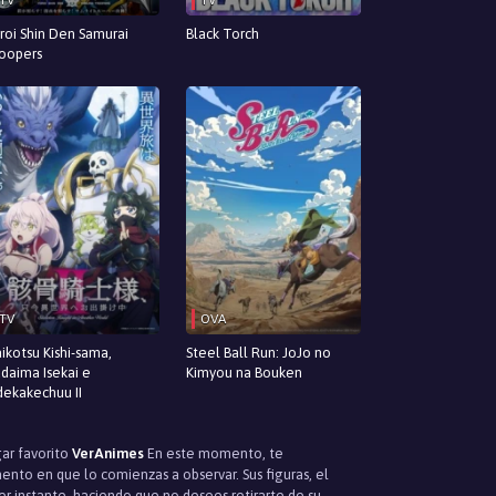
roi Shin Den Samurai
Black Torch
oopers
TV
OVA
ikotsu Kishi-sama,
Steel Ball Run: JoJo no
daima Isekai e
Kimyou na Bouken
ekakechuu II
gar favorito
VerAnimes
En este momento, te
to en que lo comienzas a observar. Sus figuras, el
r instante, haciendo que no desees retirarte de su