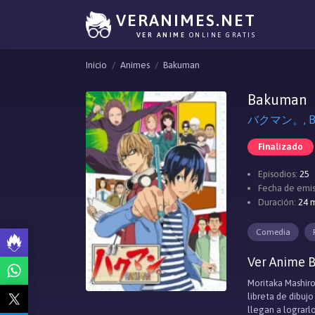
VERANIMES.NET
VER ANIME
ONLINE GRATIS
Inicio
Animes
Bakuman
Bakuman
バクマン。, Ba
Finalizado
Episodios:
25
Fecha de emis
Duración:
24 m
Comedia
Ver Anime 
Moritaka Mashiro
libreta de dibuj
llegan a lograrlo