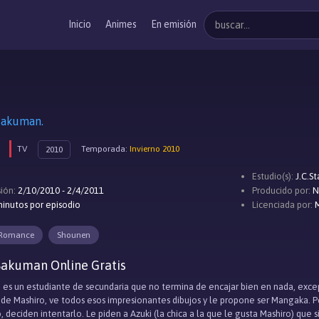
Inicio
Animes
En emisión
kuman.
TV
Temporada:
Invierno 2010
2010
Estudio(s):
J.C.St
ión:
2/10/2010 - 2/4/2011
Producido por:
N
inutos por episodio
Licenciada por:
M
Romance
Shounen
Bakuman Online Gratis
 es un estudiante de secundaria que no termina de encajar bien en nada, excep
o de Mashiro, ve todos esos impresionantes dibujos y le propone ser Mangaka. P
, deciden intentarlo. Le piden a Azuki (la chica a la que le gusta Mashiro) que s