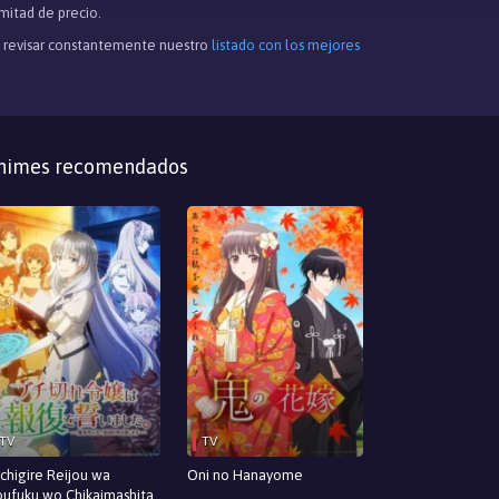
 mitad de precio.
de revisar constantemente nuestro
listado con los mejores
nimes recomendados
TV
TV
chigire Reijou wa
Oni no Hanayome
ufuku wo Chikaimashita.