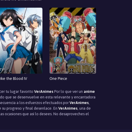
TV
TV
rike the Blood IV
One Piece
cer tu lugar favorito
VerAnimes
Por lo que ver un
anime
ado que se desenvuelve en esta relevante y encantadora
nsecuencia a los esfuerzos efectuados por
VerAnimes
,
e su progreso y final desenlace. En
VerAnimes
, una de
as ocasiones que así lo desees. No desaproveches el