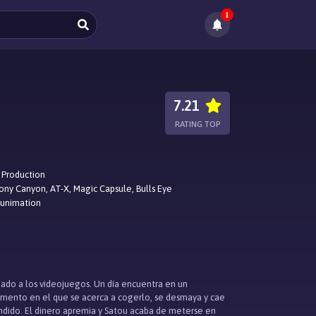
1
7.21
RATING TOP
 Production
ony Canyon, AT-X, Magic Capsule, Bulls Eye
Funimation
onado a los videojuegos. Un día encuentra en un
omento en el que se acerca a cogerlo, se desmaya y cae
vendido. El dinero apremia y Satou acaba de meterse en