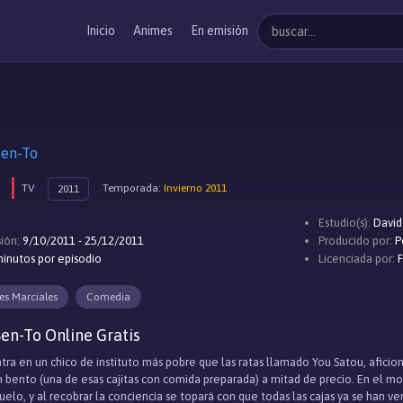
Inicio
Animes
En emisión
n-To
TV
Temporada:
Invierno 2011
2011
Estudio(s):
David
ión:
9/10/2011 - 25/12/2011
Producido por:
P
inutos por episodio
Licenciada por:
es Marciales
Comedia
en-To Online Gratis
entra en un chico de instituto más pobre que las ratas llamado You Satou, afici
bento (una de esas cajitas con comida preparada) a mitad de precio. En el m
suelo, y al recobrar la conciencia se topará con que todas las cajas ya se han 