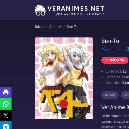
VERANIMES.NET
VER ANIME
ONLINE GRATIS
Inicio
Animes
Ben-To
Ben-To
ベン・トー, Be
Finalizado
Episodios:
12
Fecha de emis
Duración:
24 m
Acción
Art
Ver Anime B
La historia se c
supermercado un 
inconsciente al 