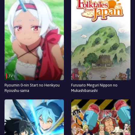
TV
TV
Ryoumin 0-nin Start no Henkyou
Furusato Meguri Nippon no
Ryoushu-sama
Mukashibanashi