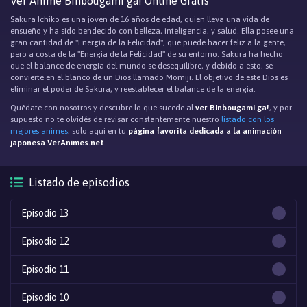
Ver Anime Binbougami ga! Online Gratis
Sakura Ichiko es una joven de 16 años de edad, quien lleva una vida de
ensueño y ha sido bendecido con belleza, inteligencia, y salud. Ella posee una
gran cantidad de "Energía de la Felicidad", que puede hacer feliz a la gente,
pero a costa de la "Energia de la Felicidad" de su entorno. Sakura ha hecho
que el balance de energía del mundo se desequilibre, y debido a esto, se
convierte en el blanco de un Dios llamado Momiji. El objetivo de este Dios es
eliminar el poder de Sakura, y reestablecer el balance de la energia.
Quédate con nosotros y descubre lo que sucede al
ver Binbougami ga!
, y por
supuesto no te olvidés de revisar constantemente nuestro
listado con los
mejores animes
, solo aqui en tu
página favorita dedicada a la animación
japonesa VerAnimes.net
.
Listado de episodios
Episodio 13
Episodio 12
Episodio 11
Episodio 10