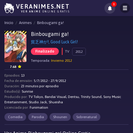
1
VERANIMES.NET
VER ANIME
ONLINE GRATIS
Inicio
Animes
Binbougami ga!
Binbougami ga!
貧乏神が!, Good Luck Girl!
Finalizado
TV
2012
Temporada:
Invierno 2012
7.68
Episodios:
13
Fecha de emisión:
5/7/2012 - 27/9/2012
Duración:
23 minutos por episodio
Estudio(s):
Sunrise
Producido por:
TV Tokyo, Bandai Visual, Dentsu, Trinity Sound, Sony Music
Entertainment, Studio Jack, Shueisha
Licenciada por:
Funimation
Comedia
Parodia
Shounen
Sobrenatural