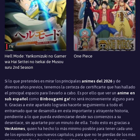
TV
TV
Hell Mode: Yarikomizuki no Gamer
One Piece
wa Hai Settei no Isekai de Musou
suru 2nd Season
Si lo que pretendes es mirar los principales
animes del 2026
y de
diversos años previos, tenemos la certeza de certificarte que has hallado
el principal espacio para llevarlo a cabo. Es por ello que ver un
anime en
sub español
como
Binbougami ga!
no será inconveniente alguno para
ti. Gracias a este apartado lograrás hacerle seguimiento a todo el
entramado que se desarrolla en esta importante y atrayente historia,
pendiente a lo que pueda evidenciarse desde sus comienzos a su
desenlace, sin apartarte por un minuto de ella. Todo esto es gracias a
VerAnimes
, quien ha hecho lo más mínimo posible para tener cada uno
de los episodios y sus nuevos capítulos, para que no te pierdas de los más