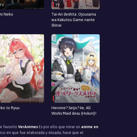
TV
TV
ni Neko
Tai-Ari deshita. Ojousama
wa Kakutou Game nante
Shinai
TV
TV
ko to Ryuu
Heroine? Seijo? Iie, All
Works Maid desu (Hokori)!
ar favorito
VerAnimes
Es por ello que mirar un
anime en
arco en que fue elaborada y situada, hace que el