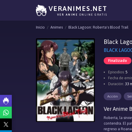
VERANIMES.NET
VER ANIME
ONLINE GRATIS
Inicio
Animes
Black Lagoon: Roberta's Blood Trail
Black Lago
BLACK LAGOON
Finalizado
Episodios:
5
Fecha de emis
Duración:
33 m
Acción
Se
Ver Anime B
Roberta, la sirv
contendra. El pat
regreso a Roanap