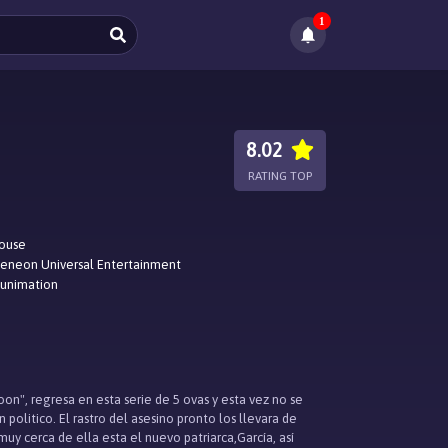
1
8.02
RATING TOP
ouse
eneon Universal Entertainment
Funimation
on", regresa en esta serie de 5 ovas y esta vez no se
politico. El rastro del asesino pronto los llevara de
y cerca de ella esta el nuevo patriarca,García, así