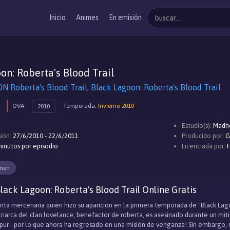
Inicio
Animes
En emisión
on: Roberta's Blood Trail
 Roberta's Blood Trail, Black Lagoon: Roberta's Blood Trail
OVA
Temporada:
Invierno 2010
2010
Estudio(s):
Madh
ión:
27/6/2010 - 22/6/2011
Producido por:
G
inutos por episodio
Licenciada por:
inen
lack Lagoon: Roberta's Blood Trail Online Gratis
ienta mercenaria quien hizo su aparicion en la primera temporada de "Black Lago
riarca del clan lovelance, benefactor de roberta, es asesinado durante un mitin 
ur - por lo que ahora ha regresado en una misión de venganza! Sin embargo, mu