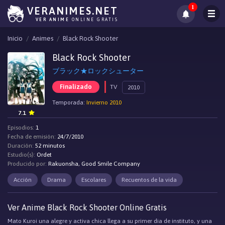
1
VERANIMES.NET
VER ANIME
ONLINE GRATIS
Inicio
Animes
Black Rock Shooter
Black Rock Shooter
ブラック★ロックシューター
Finalizado
TV
2010
Temporada:
Invierno 2010
7.1
Episodios:
1
Fecha de emisión:
24/7/2010
Duración:
52 minutos
Estudio(s):
Ordet
Producido por:
Rakuonsha, Good Smile Company
Acción
Drama
Escolares
Recuentos de la vida
Ver Anime Black Rock Shooter Online Gratis
Mato Kuroi una alegre y activa chica llega a su primer dia de instituto, y una