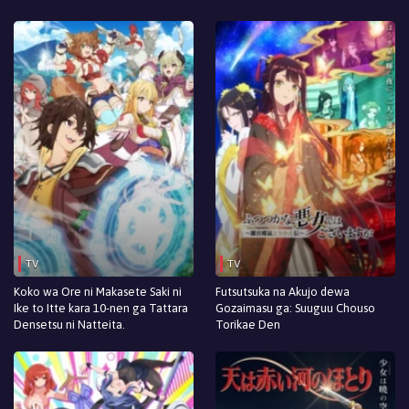
TV
TV
Koko wa Ore ni Makasete Saki ni
Futsutsuka na Akujo dewa
Ike to Itte kara 10-nen ga Tattara
Gozaimasu ga: Suuguu Chouso
Densetsu ni Natteita.
Torikae Den