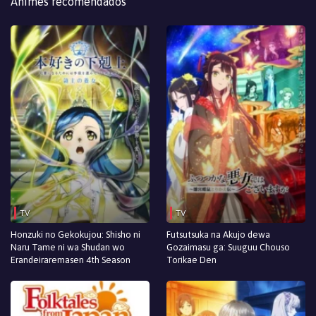
Animes recomendados
TV
TV
Honzuki no Gekokujou: Shisho ni
Futsutsuka na Akujo dewa
Naru Tame ni wa Shudan wo
Gozaimasu ga: Suuguu Chouso
Erandeiraremasen 4th Season
Torikae Den