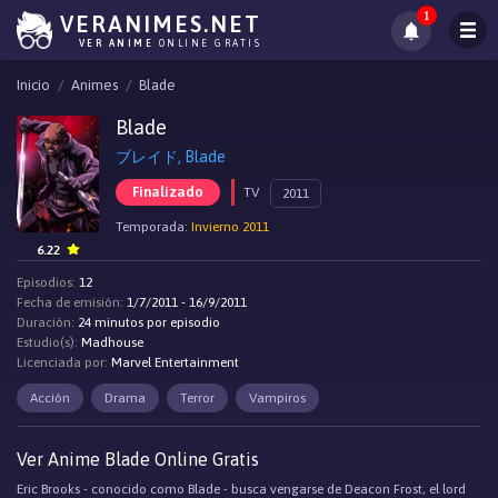
1
VERANIMES.NET
VER ANIME
ONLINE GRATIS
Inicio
Animes
Blade
Blade
ブレイド, Blade
Finalizado
TV
2011
Temporada:
Invierno 2011
6.22
Episodios:
12
Fecha de emisión:
1/7/2011 - 16/9/2011
Duración:
24 minutos por episodio
Estudio(s):
Madhouse
Licenciada por:
Marvel Entertainment
Acción
Drama
Terror
Vampiros
Ver Anime Blade Online Gratis
Eric Brooks - conocido como Blade - busca vengarse de Deacon Frost, el lord