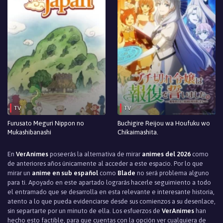
TV
TV
Furusato Meguri Nippon no
Buchigire Reijou wa Houfuku wo
Mukashibanashi
Chikaimashita.
En
VerAnimes
poseerás la alternativa de mirar
animes del 2026
como
de anteriores años únicamente al acceder a este espacio. Por lo que
mirar un
anime en sub español
como
Blade
no será problema alguno
para ti. Apoyado en este apartado lograrás hacerle seguimiento a todo
el entramado que se desarrolla en esta relevante e interesante historia,
atento a lo que pueda evidenciarse desde sus comienzos a su desenlace,
sin separtarte por un minuto de ella. Los esfuerzos de
VerAnimes
han
hecho esto factible, para que cuentas con la opción ver cualquiera de