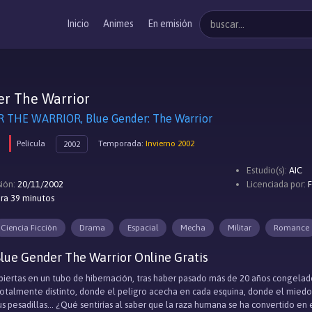
Inicio
Animes
En emisión
er The Warrior
 THE WARRIOR, Blue Gender: The Warrior
Película
Temporada:
Invierno 2002
2002
Estudio(s):
AIC
ión:
20/11/2002
Licenciada por:
ra 39 minutos
Ciencia Ficción
Drama
Espacial
Mecha
Militar
Romance
lue Gender The Warrior Online Gratis
iertas en un tubo de hibernación, tras haber pasado más de 20 años congelad
talmente distinto, donde el peligro acecha en cada esquina, donde el miedo s
s pesadillas... ¿Qué sentirías al saber que la raza humana se ha convertido en e