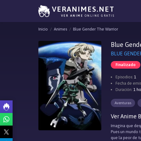
VERANIMES.NET
VER ANIME
ONLINE GRATIS
Inicio
Animes
Blue Gender The Warrior
Blue Gend
BLUE GENDER
Finalizado
Episodios:
1
Fecha de emis
Duración:
1 ho
Aventuras
Ver Anime B
Imagina que desp
Pues un mundo to
que la peor de tu