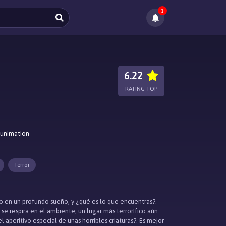
1
6.22
RATING TOP
Funimation
Terror
o en un profundo sueño, y ¿qué es lo que encuentras?.
e respira en el ambiente, un lugar más terrorífico aún
l aperitivo especial de unas horribles criaturas?. Es mejor