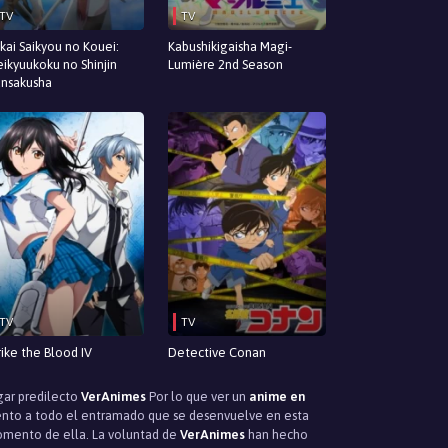
TV
TV
kai Saikyou no Kouei:
Kabushikigaisha Magi-
ikyuukoku no Shinjin
Lumière 2nd Season
nsakusha
TV
TV
rike the Blood IV
Detective Conan
ugar predilecto
VerAnimes
Por lo que ver un
anime en
iento a todo el entramado que se desenvuelve en esta
momento de ella. La voluntad de
VerAnimes
han hecho