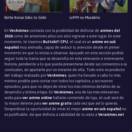
TV
TV
Ibitte Konai Gibo to Gishi
Lv999 no Murabito
En
VerAnimes
contarás con la posibilidad de disfrutar de
animes del
2026
como de anteriores años con solo ingresar a este lugar. En este
momento, te traemos
Buttobi!! CPU
, el cual es un
anime en sub
español
muy animado, capaz de seducir tu atención desde el primer
momento en que lo inicias a observar. Apoyado en esta sección podrás
seguir toda la trama que se desarrolla en esta relevante e interesante
historia, pendiente a lo que pueda presentarse desde sus comienzos a su
conclusión, sin apartarte por un instante de ella. Todo esto es producto
del trabajo realizado por
VerAnimes
, quien ha llevado a cabo lo más
mínimo posible para contar con todos los capítulos, y sus nuevos
episodios, para que no dejes de mirar los más mínimos detalles de su
desarrollo y última etapa. En
VerAnimes
, una de las más relevantes
webs para
ver anime online
hallarás contenido de lujo, el cuál será de
tu mayor deleite para
ver anime gratis
cada vez que así lo quieras.
Desperdiciar la oportunidad de mirar el mejor
anime en sub español
no
es justificable. Así que disfruta a cabalidad de tu visita a
Veranimes.net