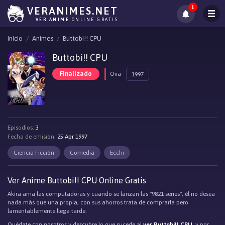
1
VERANIMES.NET
VER ANIME
ONLINE GRATIS
Inicio
Animes
Buttobi!! CPU
Buttobi!! CPU
Finalizado
Ova
1997
Episodios:
3
Fecha de emisión:
25 Apr 1997
Ciencia Ficción
Comedia
Ecchi
Ver Anime Buttobi!! CPU Online Gratis
Akira ama las computadoras y cuando se lanzan las "9821 series", él no desea
nada más que una propia, con sus ahorros trata de comprarla pero
lamentablemente llega tarde.
Quédate con nosotros y descubre lo que sucede al
ver Buttobi!! CPU
, y por