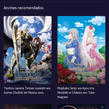
Episodio 9
Animes recomendados
Episodio 8
Episodio 7
Episodio 6
Episodio 5
Episodio 4
Episodio 3
Episodio 2
TV
TV
Episodio 1
Tsuihou sareta Tensei Juukishi wa
Mujikaku Seijo wa Kyou mo
Game Chishiki de Musou suru
Muishiki ni Chikara wo Tare
Nagasu