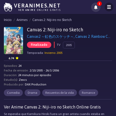
1
VERANIMES.NET
VER ANIME
ONLINE GRATIS
Inicio
Animes
Canvas 2: Niji-iro no Sketch
Canvas 2: Niji-iro no Sketch
Canvas2 ～虹色のスケッチ～, Canvas 2: Rainbow Colored Sketch
Finalizado
TV
2005
Temporada:
Invierno 2005
6.74
Episodios:
24
Fecha de emisión:
2/10/2005 - 26/3/2006
Duración:
24 minutos por episodio
Estudio(s):
Zexcs
Producido por:
DAX Production
Comedia
Drama
Recuentos de la vida
Romance
Ver Anime Canvas 2: Niji-iro no Sketch Online Gratis
Se esperaba que Kamikura Hiroki fuera un gran artista cuando estaba en