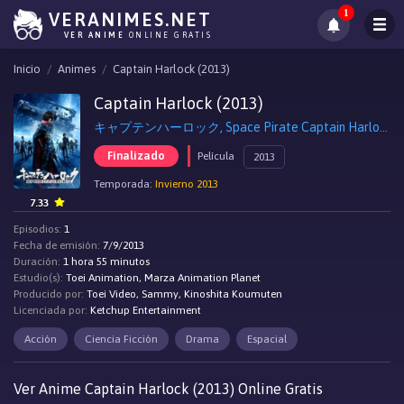
1
VERANIMES.NET
VER ANIME
ONLINE GRATIS
Inicio
Animes
Captain Harlock (2013)
Captain Harlock (2013)
キャプテンハーロック, Space Pirate Captain Harlock
Finalizado
Película
2013
Temporada:
Invierno 2013
7.33
Episodios:
1
Fecha de emisión:
7/9/2013
Duración:
1 hora 55 minutos
Estudio(s):
Toei Animation, Marza Animation Planet
Producido por:
Toei Video, Sammy, Kinoshita Koumuten
Licenciada por:
Ketchup Entertainment
Acción
Ciencia Ficción
Drama
Espacial
Ver Anime Captain Harlock (2013) Online Gratis