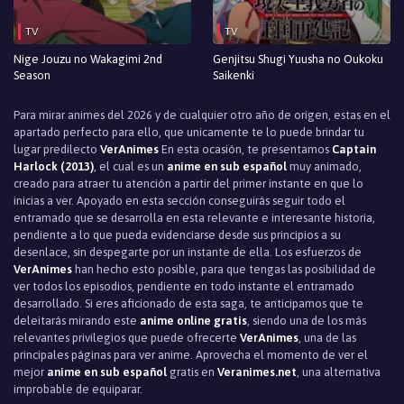
TV
TV
Nige Jouzu no Wakagimi 2nd
Genjitsu Shugi Yuusha no Oukoku
Season
Saikenki
Para mirar animes del 2026 y de cualquier otro año de origen, estas en el
apartado perfecto para ello, que unicamente te lo puede brindar tu
lugar predilecto
VerAnimes
En esta ocasión, te presentamos
Captain
Harlock (2013)
, el cual es un
anime en sub español
muy animado,
creado para atraer tu atención a partir del primer instante en que lo
inicias a ver. Apoyado en esta sección conseguirás seguir todo el
entramado que se desarrolla en esta relevante e interesante historia,
pendiente a lo que pueda evidenciarse desde sus principios a su
desenlace, sin despegarte por un instante de ella. Los esfuerzos de
VerAnimes
han hecho esto posible, para que tengas las posibilidad de
ver todos los episodios, pendiente en todo instante el entramado
desarrollado. Si eres aficionado de esta saga, te anticipamos que te
deleitarás mirando este
anime online gratis
, siendo una de los más
relevantes privilegios que puede ofrecerte
VerAnimes
, una de las
principales páginas para ver anime. Aprovecha el momento de ver el
mejor
anime en sub español
gratis en
Veranimes.net
, una alternativa
improbable de equiparar.