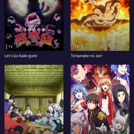
TV
TV
Let's Go Kaiki-gumi
Tetsunabe no Jan!