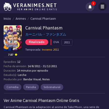
1
VERANIMES.NET
VER ANIME
ONLINE GRATIS
Inicio
Animes
Carnival Phantasm
Carnival Phantasm
カーニバル・ファンタズム
Finalizado
OVA
2011
Temporada:
Invierno 2011
7.87
Episodios:
12
Fecha de emisión:
14/8/2011 - 31/12/2011
Duración:
14 minutos por episodio
Estudio(s):
Lerche
Producido por:
Bandai Visual, Notes
Comedia
Parodia
Sobrenatural
Ver Anime Carnival Phantasm Online Gratis
Carnival Phantasm es la adaptación al anime de Take Moon, una serie de