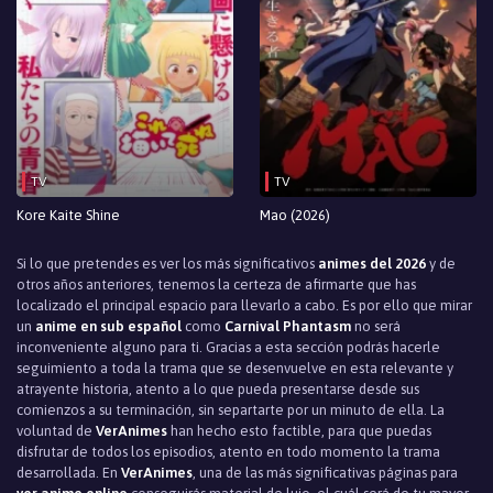
TV
TV
Kore Kaite Shine
Mao (2026)
Si lo que pretendes es ver los más significativos
animes del 2026
y de
otros años anteriores, tenemos la certeza de afirmarte que has
localizado el principal espacio para llevarlo a cabo. Es por ello que mirar
un
anime en sub español
como
Carnival Phantasm
no será
inconveniente alguno para ti. Gracias a esta sección podrás hacerle
seguimiento a toda la trama que se desenvuelve en esta relevante y
atrayente historia, atento a lo que pueda presentarse desde sus
comienzos a su terminación, sin separtarte por un minuto de ella. La
voluntad de
VerAnimes
han hecho esto factible, para que puedas
disfrutar de todos los episodios, atento en todo momento la trama
desarrollada. En
VerAnimes
, una de las más significativas páginas para