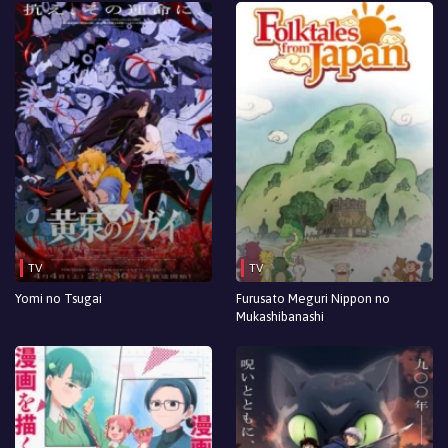
TV
TV
Yomi no Tsugai
Furusato Meguri Nippon no
Mukashibanashi