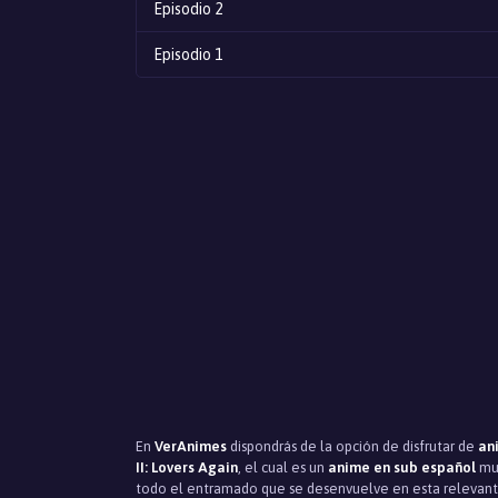
Episodio 2
Episodio 1
En
VerAnimes
dispondrás de la opción de disfrutar de
an
II: Lovers Again
, el cual es un
anime en sub español
muy
todo el entramado que se desenvuelve en esta relevante 