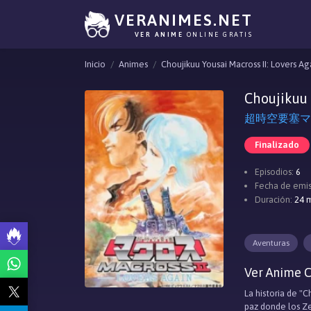
VERANIMES.NET
VER ANIME
ONLINE GRATIS
Inicio
Animes
Choujikuu Yousai Macross II: Lovers Ag
Choujikuu 
超時空要塞マクロス
Finalizado
Episodios:
6
Fecha de emis
Duración:
24 m
Aventuras
Ver Anime C
La historia de "
paz donde los Ze