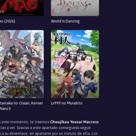
TV
TV
o (2026)
World Is Dancing
TV
TV
tainaka no Ossan, Kensei
Lv999 no Murabito
 Naru II
 En este momento, te traemos
Choujikuu Yousai Macross
ias a ver. Gracias a este apartado conseguirás seguir
 su desenlace, sin apartarte por un minuto de ella. Los