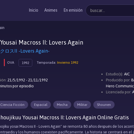
Inicio
Animes
En emisión
ain
Yousai Macross II: Lovers Again
II -Lovers Again-
OVA
Temporada:
Invierno 1992
1992
Estudio(s):
AIC
ión:
21/5/1992 - 21/11/1992
Producido por:
B
inutos por episodio
Hero Communica
Licenciada por:
Ciencia Ficción
Espacial
Mecha
Militar
Shounen
houjikuu Yousai Macross II: Lovers Again Online Gratis
Chojiku yosai Macross II - Lovers Again" se remonta 80 años después de los acon
ntraedis y los humanos coexisten pacíficamente. La historia se centrará en el 