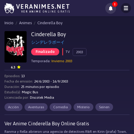
1
VERANIMES.NET
VER ANIME
ONLINE GRATIS
Inicio
Animes
Cinderella Boy
Cinderella Boy
シンデレラボーイ
Finalizado
TV
2003
Temporada:
Invierno 2003
6.3
Episodios:
13
Fecha de emisión:
24/6/2003 - 16/9/2003
Duración:
25 minutos por episodio
Estudio(s):
Magic Bus
Licenciada por:
Discotek Media
Acción
Aventuras
Comedia
Misterio
Seinen
Ver Anime Cinderella Boy Online Gratis
Ranma y Rella abrieron una agencia de detectives R&R en Kirin (jirafa) Town,