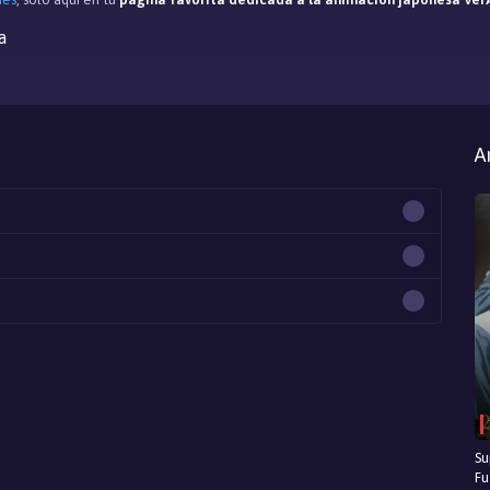
a
A
Su
Fu