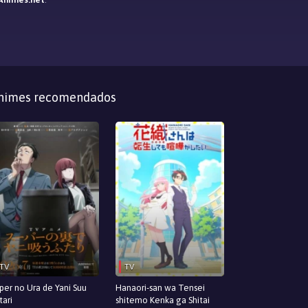
nimes recomendados
TV
TV
per no Ura de Yani Suu
Hanaori-san wa Tensei
tari
shitemo Kenka ga Shitai