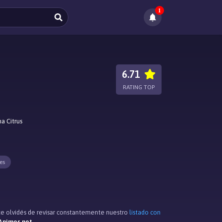
1
6.71
RATING TOP
a Citrus
es
 te olvidés de revisar constantemente nuestro
listado con
Animes.net
.