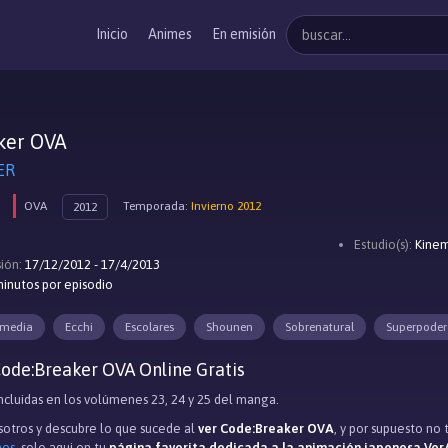
Inicio
Animes
En emisión
ker OVA
ER
OVA
Temporada:
Invierno 2012
2012
Estudio(s):
Kinem
ión:
17/12/2012 - 17/4/2013
inutos por episodio
media
Ecchi
Escolares
Shounen
Sobrenatural
Superpoder
ode:Breaker OVA Online Gratis
ncluidas en los volúmenes 23, 24 y 25 del manga.
otros y descubre lo que sucede al
ver Code:Breaker OVA
, y por supuesto no
mes
, solo aqui en tu
página favorita dedicada a la animación japonesa Ver