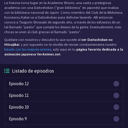
La historia toma lugar en la Academia Shiomi, una vasta y prestigiosa
academia con una Daitoshokan (“gran biblioteca” en japonés) que rivaliza
con la biblioteca nacional de Japón. Como miembro del Club de la Biblioteca,
Kyoutarou Kakei va a Daitoshokan para disfrutar leyendo. Allí entonces
conoce a Tsugumi Shirasaki de segundo año, a través de los esfuerzos de un
tal llamado “pastor” que cumple los deseos de la gente. Eventualmente, más
chicas se unen al club gracias al llamado “pastor”.
Quédate con nosotros y descubre lo que sucede al
ver Daitoshokan no
Hitsujikai
, y por supuesto no te olvidés de revisar constantemente nuestro
listado con los mejores animes
, solo aqui en tu
página favorita dedicada a la
animación japonesa VerAnimes.net
.
Listado de episodios
Episodio 12
Episodio 11
Episodio 10
Episodio 9