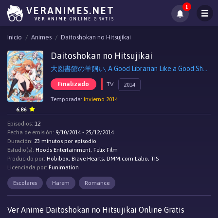
1
VERANIMES.NET
VER ANIME
ONLINE GRATIS
Inicio
Animes
Daitoshokan no Hitsujikai
Daitoshokan no Hitsujikai
大図書館の羊飼い, A Good Librarian Like a Good Shepherd
Finalizado
TV
2014
Temporada:
Invierno 2014
6.86
Episodios:
12
Fecha de emisión:
9/10/2014 - 25/12/2014
Duración:
23 minutos por episodio
Estudio(s):
Hoods Entertainment, Felix Film
Producido por:
Hobibox, Brave Hearts, DMM.com Labo, TIS
Licenciada por:
Funimation
Escolares
Harem
Romance
Ver Anime Daitoshokan no Hitsujikai Online Gratis