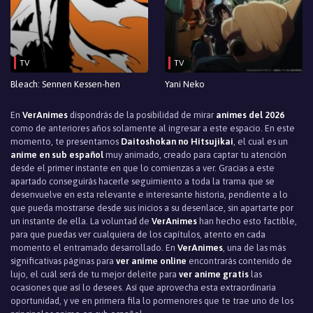
TV
TV
Bleach: Sennen Kessen-hen
Yani Neko
En
VerAnimes
dispondrás de la posibilidad de mirar
animes del 2026
como de anteriores años solamente al ingresar a este espacio. En este
momento, te presentamos
Daitoshokan no Hitsujikai
, el cual es un
anime en sub español
muy animado, creado para captar tu atención
desde el primer instante en que lo comienzas a ver. Gracias a este
apartado conseguirás hacerle seguimiento a toda la trama que se
desenvuelve en esta relevante e interesante historia, pendiente a lo
que pueda mostrarse desde sus inicios a su desenlace, sin apartarte por
un instante de ella. La voluntad de
VerAnimes
han hecho esto factible,
para que puedas ver cualquiera de los capítulos, atento en cada
momento el entramado desarrollado. En
VerAnimes
, una de las más
significativas páginas para
ver anime online
encontrarás contenido de
lujo, el cuál será de tu mejor deleite para
ver anime gratis
las
ocasiones que así lo desees. Así que aprovecha esta extraordinaria
oportunidad, y ve en primera fila lo pormenores que te trae uno de los