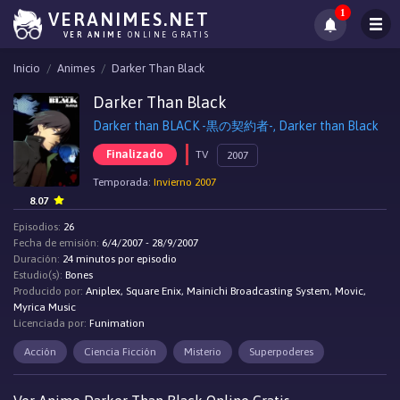
1
VERANIMES.NET
VER ANIME
ONLINE GRATIS
Inicio
Animes
Darker Than Black
Darker Than Black
Darker than BLACK -黒の契約者-, Darker than Black
Finalizado
TV
2007
Temporada:
Invierno 2007
8.07
Episodios:
26
Fecha de emisión:
6/4/2007 - 28/9/2007
Duración:
24 minutos por episodio
Estudio(s):
Bones
Producido por:
Aniplex, Square Enix, Mainichi Broadcasting System, Movic,
Myrica Music
Licenciada por:
Funimation
Acción
Ciencia Ficción
Misterio
Superpoderes