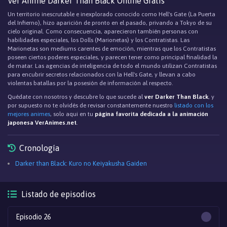
Ver Anime Darker Than Black Online Gratis
Un territorio inescrutable e inexplorado conocido como Hell's Gate (La Puerta
del Infierno), hizo aparición de pronto en el pasado, privando a Tokyo de su
cielo original. Como consecuencia, aparecieron también personas con
habilidades especiales, los Dolls (Marionetas) y los Contratistas. Las
Marionetas son mediums carentes de emoción, mientras que los Contratistas
poseen ciertos poderes especiales, y parecen tener como principal finalidad la
de matar. Las agencias de inteligencia de todo el mundo utilizan Contratistas
para encubrir secretos relacionados con la Hell's Gate, y llevan a cabo
violentas batallas por la posesión de información al respecto.
Quédate con nosotros y descubre lo que sucede al
ver Darker Than Black
, y
por supuesto no te olvidés de revisar constantemente nuestro
listado con los
mejores animes
, solo aqui en tu
página favorita dedicada a la animación
japonesa VerAnimes.net
.
Cronología
Darker than Black: Kuro no Keiyakusha Gaiden
Listado de episodios
Episodio 26