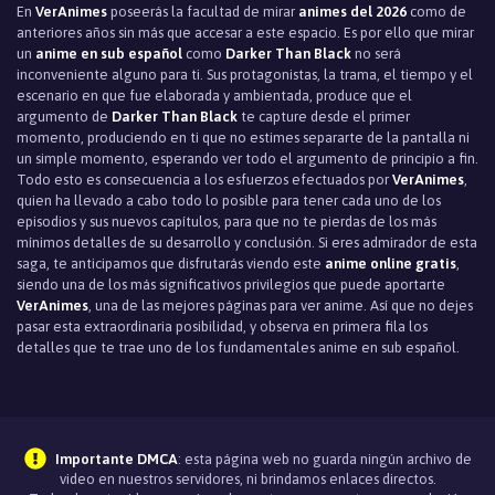
En
VerAnimes
poseerás la facultad de mirar
animes del 2026
como de
anteriores años sin más que accesar a este espacio. Es por ello que mirar
un
anime en sub español
como
Darker Than Black
no será
inconveniente alguno para ti. Sus protagonistas, la trama, el tiempo y el
escenario en que fue elaborada y ambientada, produce que el
argumento de
Darker Than Black
te capture desde el primer
momento, produciendo en ti que no estimes separarte de la pantalla ni
un simple momento, esperando ver todo el argumento de principio a fin.
Todo esto es consecuencia a los esfuerzos efectuados por
VerAnimes
,
quien ha llevado a cabo todo lo posible para tener cada uno de los
episodios y sus nuevos capítulos, para que no te pierdas de los más
mínimos detalles de su desarrollo y conclusión. Si eres admirador de esta
saga, te anticipamos que disfrutarás viendo este
anime online gratis
,
siendo una de los más significativos privilegios que puede aportarte
VerAnimes
, una de las mejores páginas para ver anime. Así que no dejes
pasar esta extraordinaria posibilidad, y observa en primera fila los
detalles que te trae uno de los fundamentales anime en sub español.
Importante DMCA
: esta página web no guarda ningún archivo de
video en nuestros servidores, ni brindamos enlaces directos.