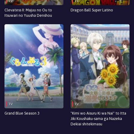
TV
TV
Episodio 3
Clevatess II: Majuu no Ou to
Dragon Ball Super Latino
Itsuwari no Yuusha Denshou
Episodio 2
Episodio 1
TV
TV
Grand Blue Season 3
"Kimi wo Aisuru Ki wa Nai" to Itta
Jiki Koushaku-sama ga Nazeka
Dekiai shitekimasu