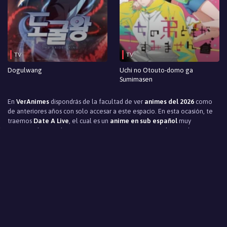
TV
TV
Dogulwang
Uchi no Otouto-domo ga
Sumimasen
En
VerAnimes
dispondrás de la facultad de ver
animes del 2026
como
de anteriores años con solo accesar a este espacio. En esta ocasión, te
traemos
Date A Live
, el cual es un
anime en sub español
muy
entretenido, creado para atraer tu atención empezando por el primer
instante en que lo comienzas a observar. Sus protagonistas, la trama, el
tiempo y el entorno en que fue producida y enmarcada, hace que el
argumento de
Date A Live
te capture a partir del primer momento,
produciendo en ti que no desees separarte de su reproducción ni un solo
instante, queriendo consumir todo el contenido de principio a fin. Los
esfuerzos de
VerAnimes
han hecho esto posible, para que tengas las
posibilidad de disfrutar de todos los capítulos, pendiente en todo
momento la trama desarrollada. Si eres aficionado de esta saga, te
adelantamos que disfrutarás viendo este
anime online gratis
, siendo
una de los mejores privilegios que puede brindarte
VerAnimes
, una de