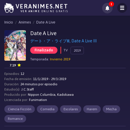
1
VERANIMES.NET
VER ANIME
ONLINE GRATIS
Inicio
Animes
Date A Live
Date A Live
デート・ア・ライブⅢ, Date A Live III
Finalizado
TV
2019
Temporada:
Invierno 2019
7.19
Episodios:
12
Fecha de emisión:
11/1/2019 - 29/3/2019
Duración:
24 minutos por episodio
Estudio(s):
J.C.Staff
Producido por:
Nippon Columbia, Kadokawa
Licenciada por:
Funimation
Ciencia Ficción
Comedia
Escolares
Harem
Mecha
Romance