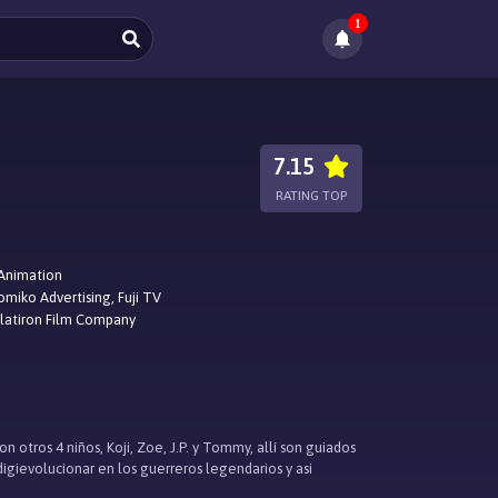
1
7.15
RATING TOP
Animation
omiko Advertising, Fuji TV
Flatiron Film Company
n otros 4 niños, Koji, Zoe, J.P. y Tommy, allí son guiados
igievolucionar en los guerreros legendarios y asi