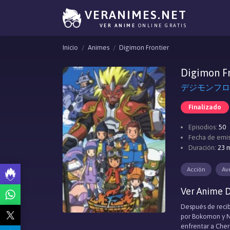
VERANIMES.NET
VER ANIME
ONLINE GRATIS
Inicio
Animes
Digimon Frontier
Digimon Fr
デジモンフロンティ
Finalizado
Episodios:
50
Fecha de emis
Duración:
23 m
Acción
Av
Ver Anime D
Después de recibi
por Bokomon y Na
enfrentar a Che