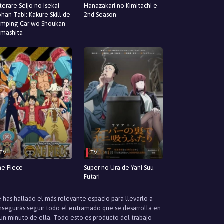
terare Seijo no Isekai
Hanazakari no Kimitachi e
han Tabi: Kakure Skill de
2nd Season
mping Car wo Shoukan
imashita
TV
TV
e Piece
Super no Ura de Yani Suu
Futari
e has hallado el más relevante espacio para llevarlo a
onseguirás seguir todo el entramado que se desarrolla en
 un minuto de ella. Todo esto es producto del trabajo