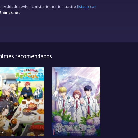
e olvidés de revisar constantemente nuestro
listado con
Animes.net
.
nimes recomendados
TV
TV