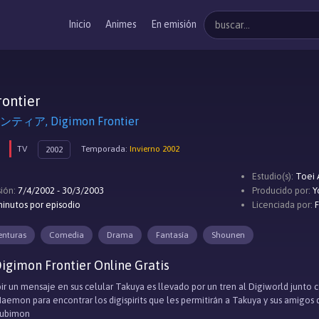
Inicio
Animes
En emisión
ontier
ア, Digimon Frontier
TV
Temporada:
Invierno 2002
2002
Estudio(s):
Toei 
ión:
7/4/2002 - 30/3/2003
Producido por:
Y
inutos por episodio
Licenciada por:
enturas
Comedia
Drama
Fantasía
Shounen
igimon Frontier Online Gratis
r un mensaje en sus celular Takuya es llevado por un tren al Digiworld junto co
emon para encontrar los digispirits que les permitirán a Takuya y sus amigos d
rubimon