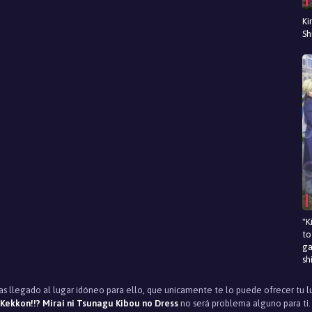
Ki
Sh
"K
to
ga
sh
has llegado al lugar idóneo para ello, que unicamente te lo puede ofrecer tu 
Kekkon!!? Mirai ni Tsunagu Kibou no Dress
no será problema alguno para ti.