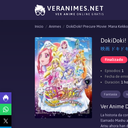
VERANIMES.NET
VER ANIME
ONLINE GRATIS
Inicio
Animes
DokiDoki! Precure Movie: Mana Kekkon
DokiDoki! 
映画 ドキドキ
Finalizado
Episodios:
1
Fecha de emis
Duración:
1 ho
Fantasía
I
Ver Anime D
La historia da c
llamado Mashu ap
Arisu ahora han 