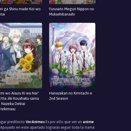
mi ga Shinu made Koi wo
Furusato Meguri Nippon no
itai
Mukashibanashi
TV
TV
imi wo Aisuru Ki wa Nai"
Hanazakari no Kimitachi e
 Itta Jiki Koushaku-sama
2nd Season
 Nazeka Dekiai
itekimasu
lugar predilecto
VerAnimes
Es por ello que ver un
anime
 Apoyado en este apartado lograrás seguir toda la trama