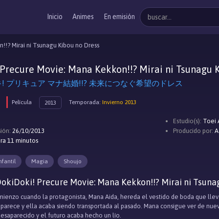
Inicio
Animes
En emisión
!!? Mirai ni Tsunagu Kibou no Dress
Precure Movie: Mana Kekkon!!? Mirai ni Tsunagu 
! プリキュア マナ結婚!!? 未来につなぐ希望のドレス
Película
Temporada:
Invierno 2013
2013
Estudio(s):
Toei 
ión:
26/10/2013
Producido por:
A
ra 11 minutos
nfantil
Magia
Shoujo
okiDoki! Precure Movie: Mana Kekkon!!? Mirai ni Tsunag
omienzo cuando la protagonista, Mana Aida, hereda el vestido de boda que lle
arece y ella acaba siendo transportada al pasado. Mana consigue ver de nuevo
desaparecido y el futuro acaba hecho un lío.