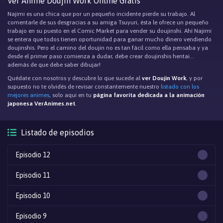
Ver Anime Doujin Work Online Gratis
Najimi es una chica que por un pequeño incidente pierde su trabajo. Al
comentarle de sus desgracias a su amiga Tsuyuri, ésta le ofrece un pequeño
trabajo en su puesto en el Comic Market para vender su doujinshi. Ahí Najimi
se entera que todos tienen oportunidad para ganar mucho dinero vendiendo
doujinshis. Pero el camino del doujin no es tan fácil como ella pensaba y ya
desde el primer paso comienza a dudar, debe crear doujinshis hentai...
además de que debe saber dibujar!
Quédate con nosotros y descubre lo que sucede al
ver Doujin Work
, y por
supuesto no te olvidés de revisar constantemente nuestro
listado con los
mejores animes
, solo aqui en tu
página favorita dedicada a la animación
japonesa VerAnimes.net
.
Listado de episodios
Episodio 12
Episodio 11
Episodio 10
Episodio 9