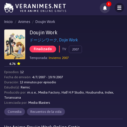
1
VERANIMES.NET
VER ANIME
ONLINE GRATIS
Inicio
Animes
Doujin Work
Doujin Work
ドージンワーク, Dojin Work
Finalizado
TV
2007
Temporada:
Invierno 2007
6.76
Episodios:
12
Fecha de emisión:
4/7/2007 - 19/9/2007
Duración:
13 minutos por episodio
Estudio(s):
Remic
Producido por:
m.o.e., Media Factory, Half H.P Studio, Houbunsha, Index,
Toranoana
Licenciada por:
Media Blasters
Comedia
Recuentos de la vida