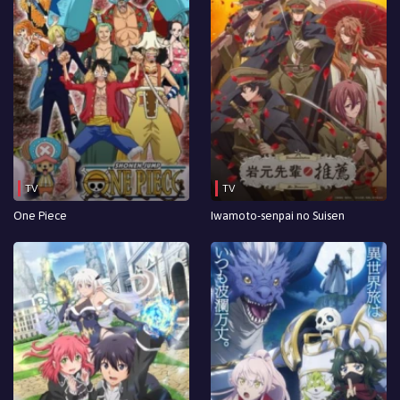
TV
TV
One Piece
Iwamoto-senpai no Suisen