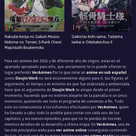
TV
TV
Rakudai Kenja no Gakuin Musou:
Gaikotsu Kishi-sama, Tadaima
Nidome no Tensei, S-Rank Cheat
Isekai e Odekakechuu II
Majutsushi Boukenroku
Para ver animes del 2026 y de diferente año de origen, estas en el
apartado apropiado para ello, que unicamente te lo puede ofrecer tu
lugar preferido
VerAnimes
Por lo que mirar un
anime en sub español
como
Doujin Work
no será inconveniente alguno para ti. Sus figuras, el
argumento, el tiempo y el entorno en que fue elaborada y ambientada,
hace que el argumento de
Doujin Work
te atrape desde el primer
momento, haciendo que no estimes alejarte de la pantalla ni un único
momento, queriendo ver todo el programa de comienzo a fin. Todo
esto es consecuencia a los esfuerzos efectuados por
VerAnimes
, quien
ha llevado a cabo todo lo posible para contar con cada uno de los
capítulos, y sus nuevos episodios, para que no te pierdas de los más
mínimos detalles de su desarrollo y última etapa. En
VerAnimes
, una de
las más principales webs para
ver anime online
conseguirás contenido
de lujo, el cuál será de tu mejor deleite para
ver anime gratis
las veces