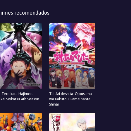
nimes recomendados
TV
TV
:Zero kara Hajimeru
Tai-Ari deshita. Ojousama
ekai Seikatsu 4th Season
wa Kakutou Game nante
Shinai