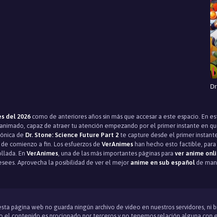
Dr
s del 2026
como de anteriores años sin más que accesar a este espacio. En e
nimado, capaz de atraer tu atención empezando por el primer instante en que l
rónica de
Dr. Stone: Science Future Part 2
te capture desde el primer instant
o de comienzo a fin. Los esfuerzos de
VerAnimes
han hecho esto factible, para 
ollada. En
VerAnimes
, una de las más importantes páginas para
ver anime onl
esees. Aprovecha la posibilidad de ver el mejor
anime en sub español
de mane
 esta página web no guarda ningún archivo de video en nuestros servidores, ni 
 el contenido es procionado por terceros y no tenemos relación alguna con e