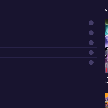
A
Re
Is