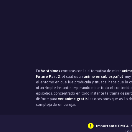
En
VerAnimes
contarás con la alternativa de mirar
anime
Future Part 2
, el cual es un
anime en sub español
muy a
el entorno en que fue producida y situada, hace que la c
ni un simple instante, esperando mirar todo el contenid
episodios, concentrado en todo instante la trama desarr
disfrute para
ver anime gratis
las ocasiones que así lo d
compleja de emparejar.
Importante DMCA
:
Todo