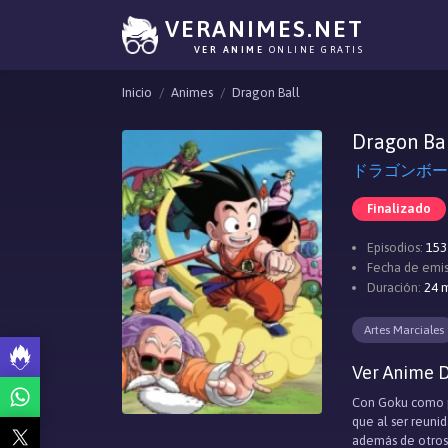
VERANIMES.NET
VER ANIME
ONLINE GRATIS
Inicio
Animes
Dragon Ball
Dragon Ba
ドラゴンボール, 
Finalizado
Episodios:
153
Fecha de emis
Duración:
24 m
Artes Marciales
Ver Anime D
Con Goku como pr
que al ser reuni
además de otros 