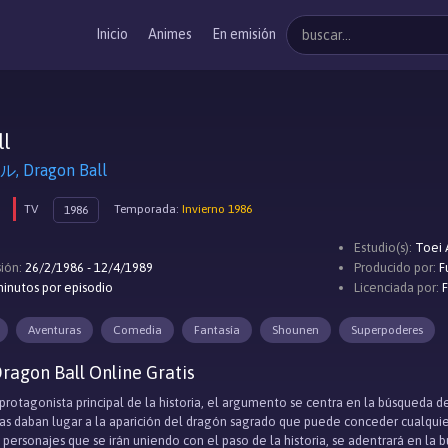
Inicio
Animes
En emisión
ll
Dragon Ball
TV
Temporada:
Invierno 1986
1986
Estudio(s):
Toei 
ión:
26/2/1986 - 12/4/1989
Producido por:
F
inutos por episodio
Licenciada por:
Aventuras
Comedia
Fantasía
Shounen
Superpoderes
ragon Ball Online Gratis
otagonista principal de la historia, el argumento se centra en la búsqueda de 
das daban lugar a la aparición del dragón sagrado que puede conceder cualqu
personajes que se irán uniendo con el paso de la historia, se adentrará en la b