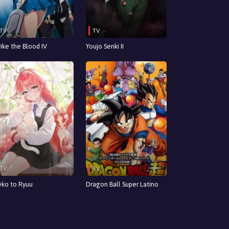
TV
TV
rike the Blood IV
Youjo Senki II
TV
TV
ko to Ryuu
Dragon Ball Super Latino