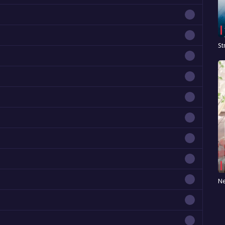
St
Ne