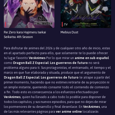
TV
TV
Re:Zero kara Hajimeru Isekai
Mebius Dust
Seikatsu 4th Season
Para disfrutar de animes del 2026 y de cualquier otro año de inicio, estas
en el apartado perfecto para ello, que solamente te lo puede ofrecer
tu lugar favorito
VerAnimes
Por lo que mirar un
anime en sub español
como
Dragon Ball Z Especial: Los guerreros de futuro
no será
problema alguno para ti. Sus protagonistas, el entramado, el tiempo y el
marco en que fue elaborada y situada, produce que el argumento de
Dragon Ball Z Especial: Los guerreros de futuro
te atrape a partir del
primer momento, haciendo que no estimes retirarte de su proyección ni
un simple instante, queriendo consumir todo el contenido de comienzo
a fin. Todo esto es consecuencia a los esfuerzos efectuados por
VerAnimes
, quien ha llevado a cabo todo lo posible para disponer de
todos los capítulos, y sus nuevos episodios, para que no dejes de mirar
los pormenores de su desarrollo y final desenlace. En
VerAnimes
, una
de las más relevantes páginas para
ver anime online
localizarás