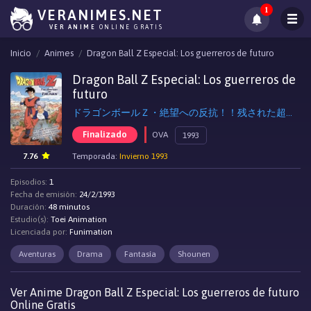
1
VERANIMES.NET
VER ANIME
ONLINE GRATIS
Inicio
Animes
Dragon Ball Z Especial: Los guerreros de futuro
Dragon Ball Z Especial: Los guerreros de
futuro
ドラゴンボールＺ・絶望への反抗！！残された超戦士・悟飯とトランク, Dragon Ball Z: The History of Trunks
Finalizado
OVA
1993
7.76
Temporada:
Invierno 1993
Episodios:
1
Fecha de emisión:
24/2/1993
Duración:
48 minutos
Estudio(s):
Toei Animation
Licenciada por:
Funimation
Aventuras
Drama
Fantasía
Shounen
Ver Anime Dragon Ball Z Especial: Los guerreros de futuro
Online Gratis