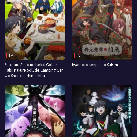
TV
TV
Suterare Seijo no Isekai Gohan
Iwamoto-senpai no Suisen
Tabi: Kakure Skill de Camping Car
wo Shoukan shimashita