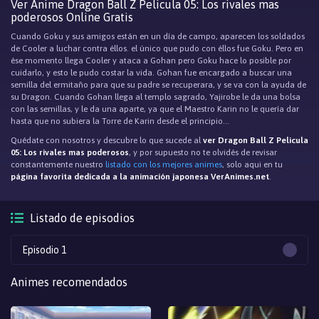
Ver Anime Dragon Ball Z Pelicula 05: Los rivales mas
poderosos Online Gratis
Cuando Goku y sus amigos están en un día de campo, aparecen los soldados
de Cooler a luchar contra éllos. el único que pudo con éllos fue Goku. Pero en
ése momento llega Cooler y ataca a Gohan pero Goku hace lo posible por
cuidarlo, y esto le pudo costar la vida. Gohan fue encargado a buscar una
semilla del ermitaño para que su padre se recuperara, y se va con la ayuda de
su Dragon. Cuando Gohan llega al templo sagrado, Yajirobe le da una bolsa
con las semillas, y le da una aparte, ya que el Maestro Karin no le quería dar
hasta que no subiera la Torre de Karin desde el principio…
Quédate con nosotros y descubre lo que sucede al
ver Dragon Ball Z Pelicula
05: Los rivales mas poderosos
, y por supuesto no te olvidés de revisar
constantemente nuestro
listado con los mejores animes
, solo aqui en tu
página favorita dedicada a la animación japonesa VerAnimes.net
.
Listado de episodios
Episodio 1
Animes recomendados