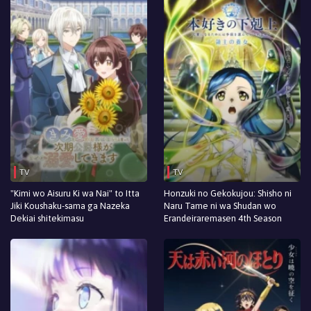
TV
TV
"Kimi wo Aisuru Ki wa Nai" to Itta
Honzuki no Gekokujou: Shisho ni
Jiki Koushaku-sama ga Nazeka
Naru Tame ni wa Shudan wo
Dekiai shitekimasu
Erandeiraremasen 4th Season