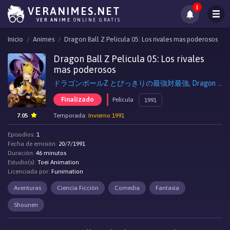
1
VERANIMES.NET
VER ANIME
ONLINE GRATIS
Inicio
Animes
Dragon Ball Z Pelicula 05: Los rivales mas poderosos
Dragon Ball Z Pelicula 05: Los rivales
mas poderosos
ドラゴンボールZ とびっきりの最強対最強, Dragon Ball Z: Cooler's Revenge
Finalizado
Película
1991
7.05
Temporada:
Invierno 1991
Episodios:
1
Fecha de emisión:
20/7/1991
Duración:
46 minutos
Estudio(s):
Toei Animation
Licenciada por:
Funimation
Aventuras
Ciencia Ficción
Comedia
Fantasía
Shounen