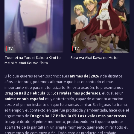
TV
TV
Toumei na Yoru ni Kakeru Kimi to,
Sora wa Akai Kawa no Hotori
Me ni Mienai Koi wo Shita.
Si lo que quieres es ver los principales
animes del 2026
y de distintos
años anteriores, podemos afirmarte que has encontrado el más
importante sitio para materializarlo. En esta ocasión, te presentamos
Dragon Ball Z Pelicula 05: Los rivales mas poderosos
, el cual es un
anime en sub español
muy entretenido, capaz de atraer tu atención
desde el primer instante en que lo arrancas a mirar. Sus figuras, la trama,
el tiempo y el contexto en que fue producida y ambientada, hace que el
argumento de
Dragon Ball Z Pelicula 05: Los rivales mas poderosos
te capte desde el primer momento, produciendo en ti que no quieras
apartarte de la pantalla ni un simple momento, queriendo mirar todo el
argumento de comienzo a fin. Todo esto es producto del trabajo