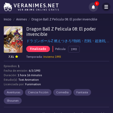
1
VERANIMES.NET
VER ANIME
ONLINE GRATIS
Inicio
Animes
Dragon Ball Z Pelicula 08: El poder invencible
Dragon Ball Z Pelicula 08: El poder
invencible
ドラゴンボールZ 燃えつきろ!!熱戦・烈戦・超激戦, Dragon Ball Z: Broly - The Legendary Super Saiyan
Finalizado
Película
1993
7.31
Temporada:
Invierno 1993
Episodios:
1
Fecha de emisión:
6/3/1993
Duración:
1 hora 16 minutos
Estudio(s):
Toei Animation
Licenciada por:
Funimation
Aventuras
Ciencia Ficción
Comedia
Fantasía
Shounen