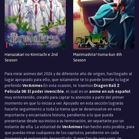
TV
TV
Hanazakari no Kimitachi e 2nd
Mairimashita! Iruma-kun 4th
Season
Season
Para mirar animes del 2026 y de diferente año de origen, has llegado al
lugar apropiado para ello, que solamente te lo puede brindar tu lugar
preferido
VerAnimes
En esta ocasión, te traemos
Dragon Ball Z
Pelicula 08: El poder invencible
, el cual es un
anime en sub español
muy entretenido, creado para captar tu atención a partir del primer
momento en que lo inicias a ver. Apoyado en esta sección lograrás
hacerle seguimiento a toda la trama que se desenvuelve en esta
importante y encantadora historia, pendiente a lo que pueda
presentarse desde sus inicios a su terminación, sin separtarte por un
instante de ella. La voluntad de
VerAnimes
han hecho esto posible, para
que puedas mirar cualquiera de los capítulos, pendiente en cada
momento el entramado desarrollado. Si eres fan de esta saga, te