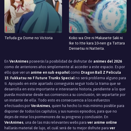
TV
TV
Tefuda ga Oome no Victoria
Koko wa Ore ni Makasete Saki ni
Ike to Itte kara 10-nen ga Tattara
Densetsu ni Natteita.
En
VerAnimes
poseerás la posibilidad de disfrutar de
animes del 2026
como de anteriores años simplemente al acceder a este espacio. Es por
ello que ver un
anime en sub español
como
Dragon Ball Z Pelicula
15: Fukkatsu no F Future Trunks Special
no será problema alguno para
ti. Apoyado en este apartado conseguirás seguir toda la trama que se
desarrolla en esta importante e interesante historia, pendiente a lo que
pueda mostrarse desde sus comienzos a su conclusión, sin separtarte por
un instante de ella. Todo esto es consecuencia a los esfuerzos
efectuados por
VerAnimes
, quien ha hecho lo más mínimo posible para
disponer de todos los capítulos, y sus nuevos episodios, para que no
dejes de mirar los pormenores de su progreso y conclusión. En
VerAnimes
, una de las más relevantes webs para
ver anime online
hallarás material de lujo, el cuál será de tu mejor disfrute para
ver