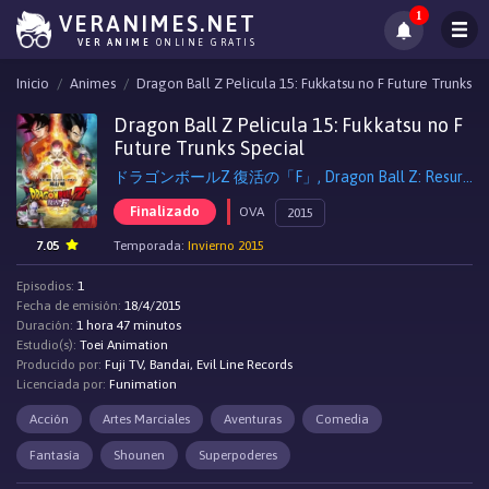
1
VERANIMES.NET
VER ANIME
ONLINE GRATIS
Inicio
Animes
Dragon Ball Z Pelicula 15: Fukkatsu no F Future Trunks Sp
Dragon Ball Z Pelicula 15: Fukkatsu no F
Future Trunks Special
ドラゴンボールZ 復活の「F」, Dragon Ball Z: Resurrection 'F'
Finalizado
OVA
2015
7.05
Temporada:
Invierno 2015
Episodios:
1
Fecha de emisión:
18/4/2015
Duración:
1 hora 47 minutos
Estudio(s):
Toei Animation
Producido por:
Fuji TV, Bandai, Evil Line Records
Licenciada por:
Funimation
Acción
Artes Marciales
Aventuras
Comedia
Fantasía
Shounen
Superpoderes