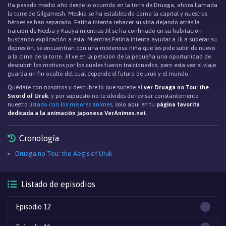
Ha pasado medio año desde lo ocurrido en la torre de Druaga, ahora llamada
la torre de Gilgamesh. Meskia se ha establecido como la capital y nuestros
héroes se han separado. Fatina intenta rehacer su vida dejando atrás la
traición de Neeba y Kaaya mientras Jil se ha confinado en su habitación
buscando explicación a esta. Mientras Fatina intenta ayudar a Jil a superar su
depresión, se encuentran con una misteriosa niña que les pide subir de nuevo
a la cima de la torre. Jil ve en la petición de la pequeña una oportunidad de
descubrir los motivos por los cuales fueron traicionados, pero esta vez el viaje
guarda un fin oculto del cual depende el futuro de uruk y el mundo.
Quédate con nosotros y descubre lo que sucede al
ver Druaga no Tou: the
Sword of Uruk
, y por supuesto no te olvidés de revisar constantemente
nuestro
listado con los mejores animes
, solo aqui en tu
página favorita
dedicada a la animación japonesa VerAnimes.net
.
Cronología
Druaga no Tou: the Aegis of Uruk
Listado de episodios
Episodio 12