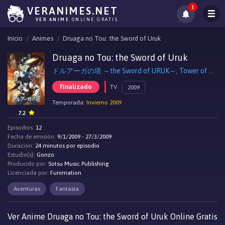
1
VERANIMES.NET
VER ANIME
ONLINE GRATIS
Inicio
Animes
Druaga no Tou: the Sword of Uruk
Druaga no Tou: the Sword of Uruk
ドルアーガの塔 ～the Sword of URUK～, Tower of Druaga: The Sword of Uruk
Finalizado
TV
2009
Temporada:
Invierno 2009
7.2
Episodios:
12
Fecha de emisión:
9/1/2009 - 27/3/2009
Duración:
24 minutos por episodio
Estudio(s):
Gonzo
Producido por:
Sotsu Music Publishing
Licenciada por:
Funimation
Aventuras
Fantasía
Ver Anime Druaga no Tou: the Sword of Uruk Online Gratis