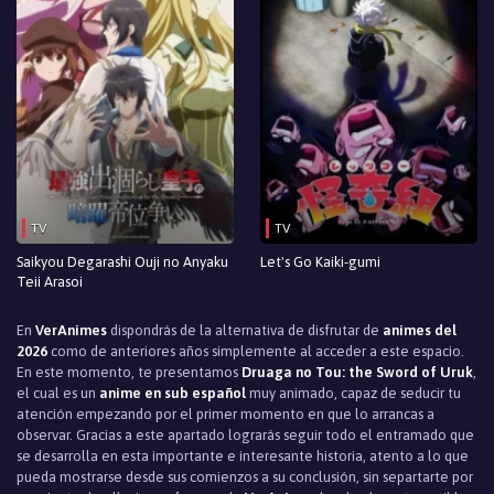
TV
TV
Saikyou Degarashi Ouji no Anyaku
Let's Go Kaiki-gumi
Teii Arasoi
En
VerAnimes
dispondrás de la alternativa de disfrutar de
animes del
2026
como de anteriores años simplemente al acceder a este espacio.
En este momento, te presentamos
Druaga no Tou: the Sword of Uruk
,
el cual es un
anime en sub español
muy animado, capaz de seducir tu
atención empezando por el primer momento en que lo arrancas a
observar. Gracias a este apartado lograrás seguir todo el entramado que
se desarrolla en esta importante e interesante historia, atento a lo que
pueda mostrarse desde sus comienzos a su conclusión, sin separtarte por