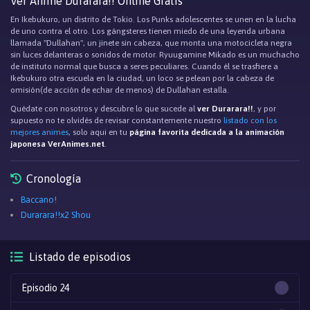
Ver Anime Durarara!! Online Gratis
En Ikebukuro, un distrito de Tokio. Los Punks adolescentes se unen en la lucha
de uno contra el otro. Los gángsteres tienen miedo de una leyenda urbana
llamada "Dullahan", un jinete sin cabeza, que monta una motocicleta negra
sin luces delanteras o sonidos de motor. Ryuugamine Mikado es un muchacho
de instituto normal que busca a seres peculiares. Cuando él se trasfiere a
Ikebukuro otra escuela en la ciudad, un loco se pelean por la cabeza de
omisión(de acción de echar de menos) de Dullahan estalla.
Quédate con nosotros y descubre lo que sucede al
ver Durarara!!
, y por
supuesto no te olvidés de revisar constantemente nuestro
listado con los
mejores animes
, solo aqui en tu
página favorita dedicada a la animación
japonesa VerAnimes.net
.
Cronología
Baccano!
Durarara!!x2 Shou
Listado de episodios
Episodio 24