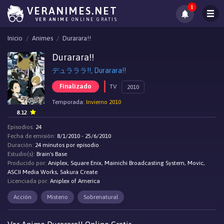
1
VERANIMES.NET
VER ANIME
ONLINE GRATIS
Inicio
Animes
Durarara!!
Durarara!!
デュラララ!!, Durarara!!
Finalizado
TV
2010
Temporada:
Invierno 2010
8.12
Episodios:
24
Fecha de emisión:
8/1/2010 - 25/6/2010
Duración:
24 minutos por episodio
Estudio(s):
Brain's Base
Producido por:
Aniplex, Square Enix, Mainichi Broadcasting System, Movic,
ASCII Media Works, Sakura Create
Licenciada por:
Aniplex of America
Acción
Misterio
Sobrenatural