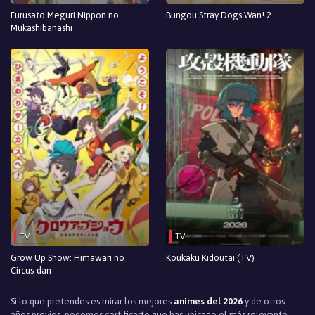
Episodio 1
Furusato Meguri Nippon no
Bungou Stray Dogs Wan! 2
Mukashibanashi
TV
TV
Grow Up Show: Himawari no
Koukaku Kidoutai (TV)
Circus-dan
Si lo que pretendes es mirar los mejores
animes del 2026
y de otros
años previos, podemos certificarte que has ubicado el más relevante