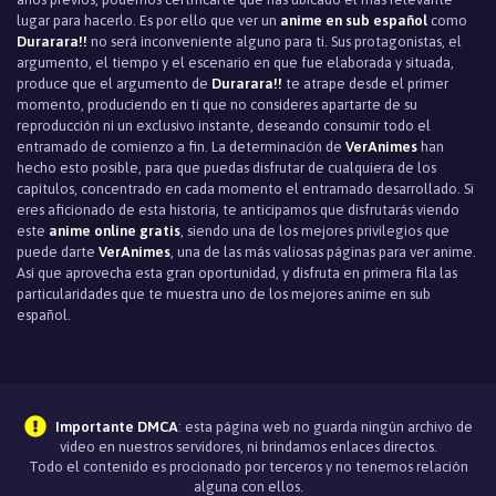
lugar para hacerlo. Es por ello que ver un
anime en sub español
como
Durarara!!
no será inconveniente alguno para ti. Sus protagonistas, el
argumento, el tiempo y el escenario en que fue elaborada y situada,
produce que el argumento de
Durarara!!
te atrape desde el primer
momento, produciendo en ti que no consideres apartarte de su
reproducción ni un exclusivo instante, deseando consumir todo el
entramado de comienzo a fin. La determinación de
VerAnimes
han
hecho esto posible, para que puedas disfrutar de cualquiera de los
capítulos, concentrado en cada momento el entramado desarrollado. Si
eres aficionado de esta historia, te anticipamos que disfrutarás viendo
este
anime online gratis
, siendo una de los mejores privilegios que
puede darte
VerAnimes
, una de las más valiosas páginas para ver anime.
Así que aprovecha esta gran oportunidad, y disfruta en primera fila las
particularidades que te muestra uno de los mejores anime en sub
español.
Importante DMCA
: esta página web no guarda ningún archivo de
video en nuestros servidores, ni brindamos enlaces directos.
Todo el contenido es procionado por terceros y no tenemos relación
alguna con ellos.