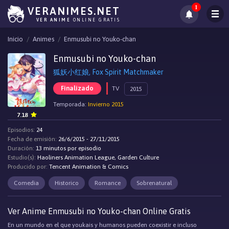
1
VERANIMES.NET
VER ANIME
ONLINE GRATIS
Inicio
Animes
Enmusubi no Youko-chan
Enmusubi no Youko-chan
狐妖小红娘, Fox Spirit Matchmaker
Finalizado
TV
2015
Temporada:
Invierno 2015
7.18
Episodios:
24
Fecha de emisión:
26/6/2015 - 27/11/2015
Duración:
13 minutos por episodio
Estudio(s):
Haoliners Animation League, Garden Culture
Producido por:
Tencent Animation & Comics
Comedia
Historico
Romance
Sobrenatural
Ver Anime Enmusubi no Youko-chan Online Gratis
En un mundo en el que youkais y humanos pueden coexistir e incluso