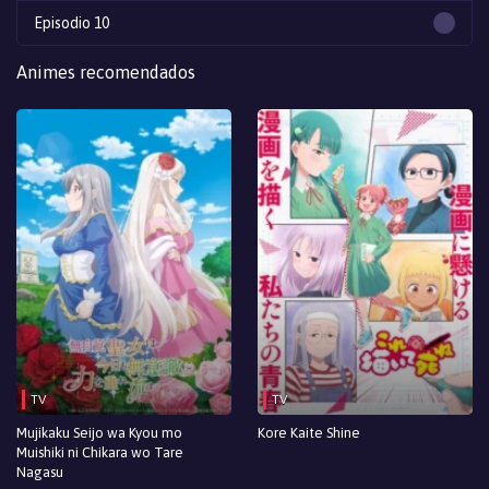
Episodio 10
Episodio 9
Animes recomendados
Episodio 8
Episodio 7
Episodio 6
Episodio 5
Episodio 4
Episodio 3
Episodio 2
TV
TV
Episodio 1
Mujikaku Seijo wa Kyou mo
Kore Kaite Shine
Muishiki ni Chikara wo Tare
Nagasu