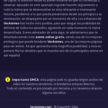
de captar tu atención desde el primer instante en que lo comienzas a
observar. Apoyado en este apartado lograrás hacerle seguimiento a
toda la trama que se desenvuelve en esta relevante e interesante
historia, pendiente a lo que pueda presentarse desde sus principios a su
terminación, sin despegarte por un momento de ella. Los esfuerzos de
VerAnimes
han hecho esto posible, para que tengas las posibilidad de
disfrutar de todos los episodios, siguiendo en cada momento la trama
desarrollada. Si eres admirador de esta saga, te adelantamos que te
deleitarás viendo este
anime online gratis
, siendo una de los mejores
privilegios que puede brindarte
VerAnimes
, una de las mejores páginas
para ver anime. Así que aprovecha esta magnìfica posibilidad, y mira en
primera fila los detalles que te muestra uno de los principales anime en
sub español.
Importante DMCA
: esta página web no guarda ningún archivo de
video en nuestros servidores, ni brindamos enlaces directos.
Todo el contenido es procionado por terceros y no tenemos relación
alguna con ellos.
VerAnimes.net
- © Copyright 2026