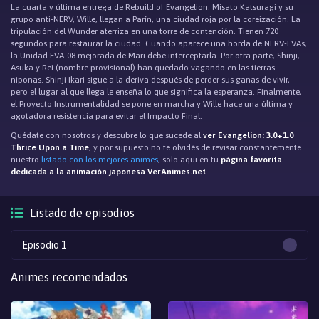
La cuarta y última entrega de Rebuild of Evangelion. Misato Katsuragi y su
grupo anti-NERV, Wille, llegan a Parín, una ciudad roja por la coreización. La
tripulación del Wunder aterriza en una torre de contención. Tienen 720
segundos para restaurar la ciudad. Cuando aparece una horda de NERV-EVAs,
la Unidad EVA-08 mejorada de Mari debe interceptarla. Por otra parte, Shinji,
Asuka y Rei (nombre provisional) han quedado vagando en las tierras
niponas. Shinji Ikari sigue a la deriva después de perder sus ganas de vivir,
pero el lugar al que llega le enseña lo que significa la esperanza. Finalmente,
el Proyecto Instrumentalidad se pone en marcha y Wille hace una última y
agotadora resistencia para evitar el Impacto Final.
Quédate con nosotros y descubre lo que sucede al
ver Evangelion: 3.0+1.0
Thrice Upon a Time
, y por supuesto no te olvidés de revisar constantemente
nuestro
listado con los mejores animes
, solo aqui en tu
página favorita
dedicada a la animación japonesa VerAnimes.net
.
Listado de episodios
Episodio 1
Animes recomendados