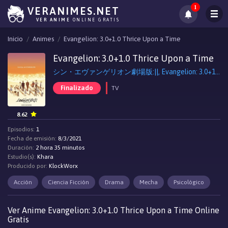
1
VERANIMES.NET
VER ANIME
ONLINE GRATIS
Inicio
Animes
Evangelion: 3.0+1.0 Thrice Upon a Time
Evangelion: 3.0+1.0 Thrice Upon a Time
シン・エヴァンゲリオン劇場版:||, Evangelion: 3.0+1.0 Thrice Upon a Time
Finalizado
TV
8.62
Episodios:
1
Fecha de emisión:
8/3/2021
Duración:
2 hora 35 minutos
Estudio(s):
Khara
Producido por:
KlockWorx
Acción
Ciencia Ficción
Drama
Mecha
Psicológico
Ver Anime Evangelion: 3.0+1.0 Thrice Upon a Time Online
Gratis