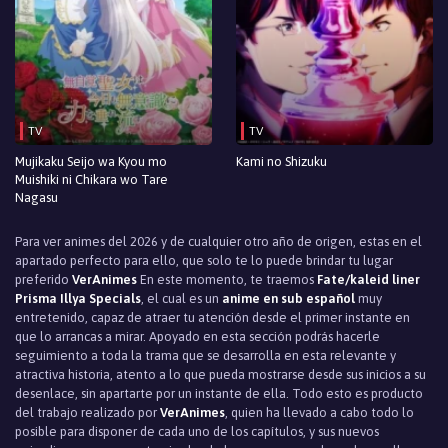
TV
TV
Mujikaku Seijo wa Kyou mo
Kami no Shizuku
Muishiki ni Chikara wo Tare
Nagasu
Para ver animes del 2026 y de cualquier otro año de origen, estas en el
apartado perfecto para ello, que solo te lo puede brindar tu lugar
preferido
VerAnimes
En este momento, te traemos
Fate/kaleid liner
Prisma Illya Specials
, el cual es un
anime en sub español
muy
entretenido, capaz de atraer tu atención desde el primer instante en
que lo arrancas a mirar. Apoyado en esta sección podrás hacerle
seguimiento a toda la trama que se desarrolla en esta relevante y
atractiva historia, atento a lo que pueda mostrarse desde sus inicios a su
desenlace, sin apartarte por un instante de ella. Todo esto es producto
del trabajo realizado por
VerAnimes
, quien ha llevado a cabo todo lo
posible para disponer de cada uno de los capítulos, y sus nuevos