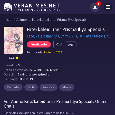
1
VERANIMES.NET
VER ANIME
ONLINE GRATIS
Inicio
Animes
Fate/kaleid liner Prisma Illya Specials
Fate/kaleid liner Prisma Illya Specials
Fate/kaleid liner プリズマ☆イリヤ, Fate/Kaleid Liner Prisma Illya Shorts
Finalizado
OVA
2013
Temporada:
Invierno 2013
6.73
Episodios:
5
Fecha de emisión:
27/9/2013 - 31/1/2014
Duración:
5 minutos por episodio
Estudio(s):
SILVER LINK.
Comedia
Ecchi
Fantasía
Magia
Ver Anime Fate/kaleid liner Prisma Illya Specials Online
Gratis
Especiales incluidos en los volúmenes de los BD/DVD.