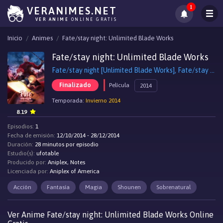
1
VERANIMES.NET
VER ANIME
ONLINE GRATIS
Inicio
Animes
Fate/stay night: Unlimited Blade Works
Fate/stay night: Unlimited Blade Works
Fate/stay night [Unlimited Blade Works], Fate/stay night [Unlimited Blade Works]
Finalizado
Película
2014
Temporada:
Invierno 2014
8.19
Episodios:
1
Fecha de emisión:
12/10/2014 - 28/12/2014
Duración:
28 minutos por episodio
Estudio(s):
ufotable
Producido por:
Aniplex, Notes
Licenciada por:
Aniplex of America
Acción
Fantasía
Magia
Shounen
Sobrenatural
Ver Anime Fate/stay night: Unlimited Blade Works Online