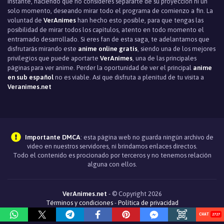
instante, haciendo que no consideres separarte de su proyección ni un
solo momento, deseando mirar todo el programa de comienzo a fin. La
voluntad de
VerAnimes
han hecho esto posible, para que tengas las
posibilidad de mirar todos los capítulos, atento en todo momento el
entramado desarrollado. Si eres fan de esta saga, te adelantamos que
disfrutarás mirando este
anime online gratis
, siendo una de los mejores
privilegios que puede aportarte
VerAnimes
, una de las principales
páginas para ver anime. Perder la oportunidad de ver el principal
anime
en sub español
no es viable. Así que disfruta a plenitud de tu visita a
Veranimes.net
Importante DMCA
: esta página web no guarda ningún archivo de
video en nuestros servidores, ni brindamos enlaces directos.
Todo el contenido es procionado por terceros y no tenemos relación
alguna con ellos.
VerAnimes.net
- © Copyright 2026
Términos y condiciones
-
Política de privacidad
2727