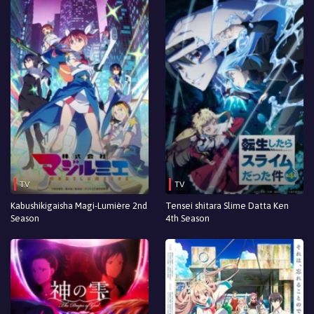
TV
TV
Kabushikigaisha Magi-Lumière 2nd
Tensei shitara Slime Datta Ken
Season
4th Season