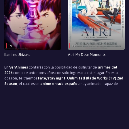
TV
TV
Kami no Shizuku
Atri: My Dear Moments
En
VerAnimes
contarás con la posibilidad de disfrutar de
animes del
2026
como de anteriores años con solo ingresar a este lugar. En esta
ocasión, te traemos
Fate/stay night: Unlimited Blade Works (TV) 2nd
Season
, el cual es un
anime en sub español
muy animado, capaz de
captar tu atención a partir del primer instante en que lo comienzas a ver.
Sus personajes, la trama, el tiempo y el escenario en que fue creada y
adaptada, produce que el argumento de
Fate/stay night: Unlimited
Blade Works (TV) 2nd Season
te atrape desde el primer instante,
produciendo en ti que no pienses en retirarte de su reproducción ni un
simple momento, deseando ver todo el contenido de principio a fin.
Todo esto es consecuencia a los esfuerzos efectuados por
VerAnimes
,
quien ha hecho lo más mínimo posible para disponer de todos los