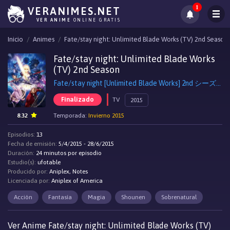
1
VERANIMES.NET
VER ANIME
ONLINE GRATIS
Inicio
Animes
Fate/stay night: Unlimited Blade Works (TV) 2nd Season
Fate/stay night: Unlimited Blade Works
(TV) 2nd Season
Fate/stay night [Unlimited Blade Works] 2nd シーズン, Fate/stay night [Unlimited Blade Works] Season 2
Finalizado
TV
2015
8.32
Temporada:
Invierno 2015
Episodios:
13
Fecha de emisión:
5/4/2015 - 28/6/2015
Duración:
24 minutos por episodio
Estudio(s):
ufotable
Producido por:
Aniplex, Notes
Licenciada por:
Aniplex of America
Acción
Fantasía
Magia
Shounen
Sobrenatural
Ver Anime Fate/stay night: Unlimited Blade Works (TV)