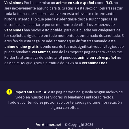
VerAnimes
Por lo que mirar un
anime en sub español
como
FLCL
no
será inconveniente alguno para ti. Gracias a esta sección lograrás seguir
toda la trama que se desenvuelve en esta relevante e interesante
historia, atento a lo que pueda evidenciarse desde sus principios a su
desenlace, sin apartarte por un momento de ella. Los esfuerzos de
VerAnimes
han hecho esto posible, para que puedas ver cualquiera de
los capítulos, siguiendo en todo momento el entramado desarrollado. Si
eres fan de esta saga, te adelantamos que disfrutarás mirando este
anime online gratis
, siendo una de los más significativos privilegios que
puede brindarte
VerAnimes
, una de las mejores páginas para ver anime.
Perder la alternativa de disfrutar el principal
anime en sub español
no
es viable. Así que goza a plenitud de tu visita a
Veranimes.net
Importante DMCA
: esta página web no guarda ningún archivo de
video en nuestros servidores, ni brindamos enlaces directos.
Todo el contenido es procionado por terceros y no tenemos relación
alguna con ellos.
VerAnimes.net
- © Copyright 2026