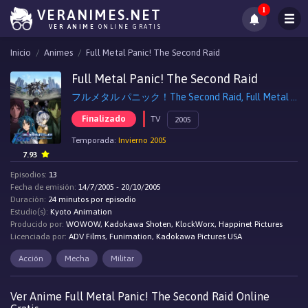
1
VERANIMES.NET
VER ANIME
ONLINE GRATIS
Inicio
Animes
Full Metal Panic! The Second Raid
Full Metal Panic! The Second Raid
フルメタル パニック！The Second Raid, Full Metal Panic! The Second Raid
Finalizado
TV
2005
Temporada:
Invierno 2005
7.93
Episodios:
13
Fecha de emisión:
14/7/2005 - 20/10/2005
Duración:
24 minutos por episodio
Estudio(s):
Kyoto Animation
Producido por:
WOWOW, Kadokawa Shoten, KlockWorx, Happinet Pictures
Licenciada por:
ADV Films, Funimation, Kadokawa Pictures USA
Acción
Mecha
Militar
Ver Anime Full Metal Panic! The Second Raid Online