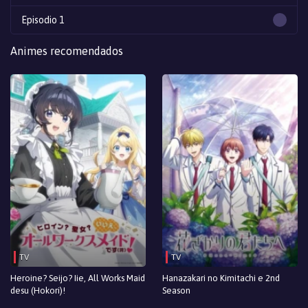
Episodio 1
Animes recomendados
TV
TV
Heroine? Seijo? Iie, All Works Maid
Hanazakari no Kimitachi e 2nd
desu (Hokori)!
Season