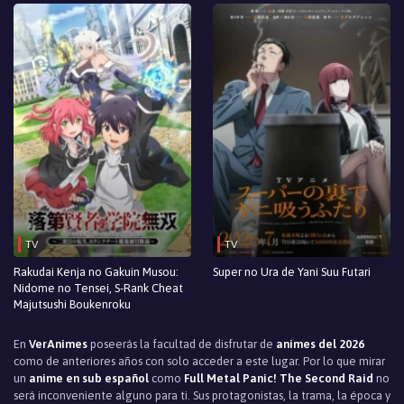
TV
TV
Rakudai Kenja no Gakuin Musou:
Super no Ura de Yani Suu Futari
Nidome no Tensei, S-Rank Cheat
Majutsushi Boukenroku
En
VerAnimes
poseerás la facultad de disfrutar de
animes del 2026
como de anteriores años con solo acceder a este lugar. Por lo que mirar
un
anime en sub español
como
Full Metal Panic! The Second Raid
no
será inconveniente alguno para ti. Sus protagonistas, la trama, la época y