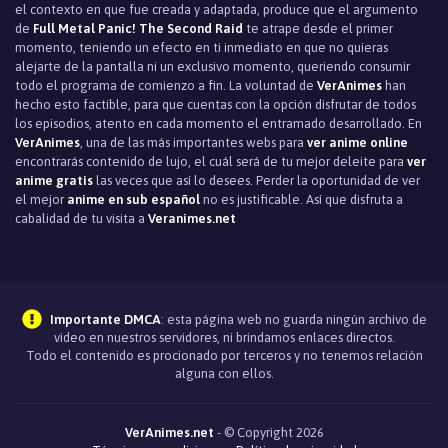
el contexto en que fue creada y adaptada, produce que el argumento
de
Full Metal Panic! The Second Raid
te atrape desde el primer
momento, teniendo un efecto en ti inmediato en que no quieras
alejarte de la pantalla ni un exclusivo momento, queriendo consumir
todo el programa de comienzo a fin. La voluntad de
VerAnimes
han
hecho esto factible, para que cuentas con la opción disfrutar de todos
los episodios, atento en cada momento el entramado desarrollado. En
VerAnimes
, una de las más importantes webs para
ver anime online
encontrarás contenido de lujo, el cuál será de tu mejor deleite para
ver
anime gratis
las veces que así lo desees. Perder la oportunidad de ver
el mejor
anime en sub español
no es justificable. Así que disfruta a
cabalidad de tu visita a
Veranimes.net
Importante DMCA
: esta página web no guarda ningún archivo de
video en nuestros servidores, ni brindamos enlaces directos.
Todo el contenido es procionado por terceros y no tenemos relación
alguna con ellos.
VerAnimes.net
- © Copyright 2026