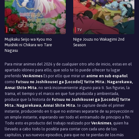
TV
TV
Mujikaku Seijo wa Kyou mo
Nige Jouzu no Wakagimi 2nd
Muishiki ni Chikara wo Tare
Season
Nagasu
Para mirar animes del 2026 y de cualquier otro año de inicio, estas en el
apartado idóneo para ello, que solo te lo puede ofrecer tu lugar
preferido
VerAnimes
Es por ello que mirar un
anime en sub español
como
Futsuu no Joshikousei ga [Locodol] Yatte Mita.: Nagarekawa,
Annai Shite Mita.
no será inconveniente alguno para ti. Sus figuras, la
trama, el tiempo y el marco en que fue producida y ambientada,
produce que la historia de
Futsuu no Joshikousei ga [Locodol] Yatte
Mita.: Nagarekawa, Annai Shite Mita.
te capture desde el primer
instante, produciendo en ti que no estimes separarte de su proyección ni
un simple instante, esperando ver todo el entramado de principio a fin.
Todo esto es producto del trabajo realizado por
VerAnimes
, quien ha
llevado a cabo todo lo posible para contar con cada uno de los
capítulos, y sus nuevos episodios, para que no te pierdas de los más