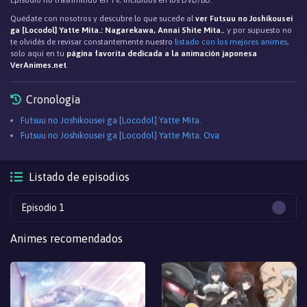
Episodio no trasnmitido en TV, incluidos en los DVD/BD.
Quédate con nosotros y descubre lo que sucede al
ver Futsuu no Joshikousei
ga [Locodol] Yatte Mita.: Nagarekawa, Annai Shite Mita.
, y por supuesto no
te olvidés de revisar constantemente nuestro
listado con los mejores animes
,
solo aqui en tu
página favorita dedicada a la animación japonesa
VerAnimes.net
.
Cronología
Futsuu no Joshikousei ga [Locodol] Yatte Mita.
Futsuu no Joshikousei ga [Locodol] Yatte Mita. Ova
Listado de episodios
Episodio 1
Animes recomendados