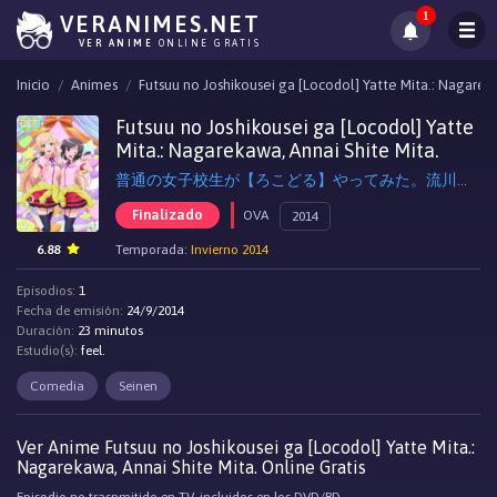
1
VERANIMES.NET
VER ANIME
ONLINE GRATIS
Inicio
Animes
Futsuu no Joshikousei ga [Locodol] Yatte Mita.: Nagareka
Futsuu no Joshikousei ga [Locodol] Yatte
Mita.: Nagarekawa, Annai Shite Mita.
普通の女子校生が【ろこどる】やってみた。流川、案内してみた。
Finalizado
OVA
2014
6.88
Temporada:
Invierno 2014
Episodios:
1
Fecha de emisión:
24/9/2014
Duración:
23 minutos
Estudio(s):
feel.
Comedia
Seinen
Ver Anime Futsuu no Joshikousei ga [Locodol] Yatte Mita.:
Nagarekawa, Annai Shite Mita. Online Gratis