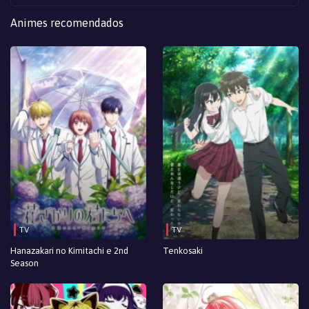
Episodio 10
Animes recomendados
Episodio 9
Episodio 8
Episodio 7
Episodio 6
Episodio 5
Episodio 4
Episodio 3
TV
TV
Episodio 2
Hanazakari no Kimitachi e 2nd
Tenkosaki
Season
Episodio 1