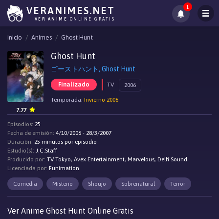
1
VERANIMES.NET
VER ANIME
ONLINE GRATIS
Inicio
Animes
Ghost Hunt
Ghost Hunt
ゴーストハント, Ghost Hunt
Finalizado
TV
2006
Temporada:
Invierno 2006
7.77
Episodios:
25
Fecha de emisión:
4/10/2006 - 28/3/2007
Duración:
25 minutos por episodio
Estudio(s):
J.C.Staff
Producido por:
TV Tokyo, Avex Entertainment, Marvelous, Delfi Sound
Licenciada por:
Funimation
Comedia
Misterio
Shoujo
Sobrenatural
Terror
Ver Anime Ghost Hunt Online Gratis