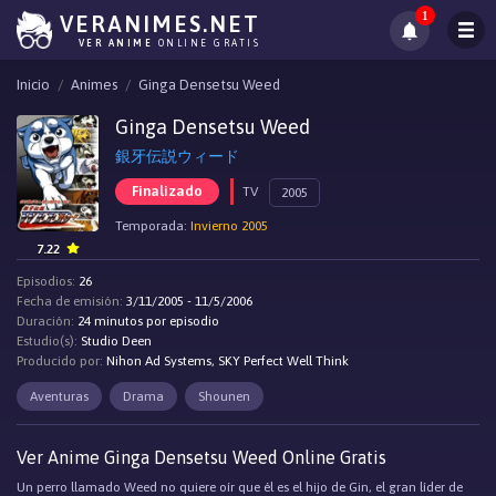
1
VERANIMES.NET
VER ANIME
ONLINE GRATIS
Inicio
Animes
Ginga Densetsu Weed
Ginga Densetsu Weed
銀牙伝説ウィード
Finalizado
TV
2005
Temporada:
Invierno 2005
7.22
Episodios:
26
Fecha de emisión:
3/11/2005 - 11/5/2006
Duración:
24 minutos por episodio
Estudio(s):
Studio Deen
Producido por:
Nihon Ad Systems, SKY Perfect Well Think
Aventuras
Drama
Shounen
Ver Anime Ginga Densetsu Weed Online Gratis
Un perro llamado Weed no quiere oír que él es el hijo de Gin, el gran líder de