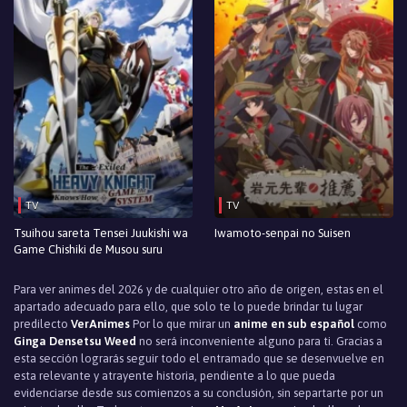
Episodio 1
TV
TV
Tsuihou sareta Tensei Juukishi wa
Iwamoto-senpai no Suisen
Game Chishiki de Musou suru
Para ver animes del 2026 y de cualquier otro año de origen, estas en el
apartado adecuado para ello, que solo te lo puede brindar tu lugar
predilecto
VerAnimes
Por lo que mirar un
anime en sub español
como
Ginga Densetsu Weed
no será inconveniente alguno para ti. Gracias a
esta sección lograrás seguir todo el entramado que se desenvuelve en
esta relevante y atrayente historia, pendiente a lo que pueda
evidenciarse desde sus comienzos a su conclusión, sin separtarte por un