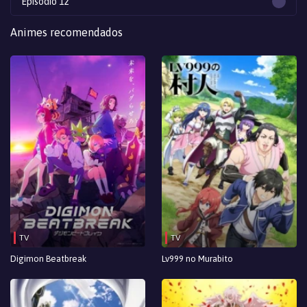
Episodio 12
Episodio 11
Animes recomendados
Episodio 10
Episodio 9
Episodio 8
Episodio 7
Episodio 6
Episodio 5
Episodio 4
TV
TV
Episodio 3
Digimon Beatbreak
Lv999 no Murabito
Episodio 2