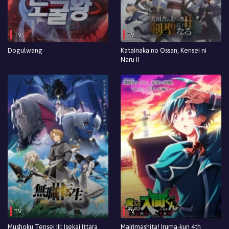
TV
TV
Dogulwang
Katainaka no Ossan, Kensei ni
Naru II
TV
TV
Mushoku Tensei III: Isekai Ittara
Mairimashita! Iruma-kun 4th