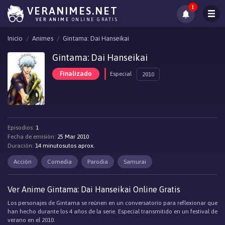
1
VERANIMES.NET
VER ANIME
ONLINE GRATIS
Inicio
Animes
Gintama: Dai Hanseikai
Gintama: Dai Hanseikai
Finalizado
Especial
2010
Episodios:
1
Fecha de emisión:
25 Mar 2010
Duración:
14 minutosutos aprox.
Acción
Comedia
Parodia
Samurai
Ver Anime Gintama: Dai Hanseikai Online Gratis
Los personajes de Gintama se reúnen en un conversatorio para reflexionar que
han hecho durante los 4 años de la serie. Especial transmitido en un festival de
verano en el 2010.