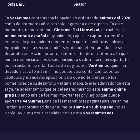
Honki Dasu
Season
En
VerAnimes
contarás con la opción de disfrutar de
animes del 2026
como de anteriores años con solo ingresar a este espacio. En este
momento, te presentamos
Gintama: Dai Hanseikai
, el cual es un
anime en sub español
muy animado, capaz de captar tu atención
empezando por el primer momento en que lo comienzas a observar.
Apoyado en esta sección podrás seguir todo el entramado que se
desarrolla en esta importante e interesante historia, atento a lo que
pueda evidenciarse desde sus principios a su desenlace, sin separtarte
por un instante de ella. Todo esto es gracias a
VerAnimes
, quien ha
llevado a cabo lo más mínimo posible para contar con todos los
capítulos, y sus nuevos episodios, para que no te pierdas de los
pormenores de su desarrollo y última etapa. Si eres admirador de esta
saga, te adelantamos que te deleitarás mirando este
anime online
gratis
, siendo una de los más importantes privilegios que puede
aportarte
VerAnimes
, una de las más valiosas páginas para ver anime.
Perder la oportunidad de ver el mejor
anime en sub español
no es
viable. Así que goza a cabalidad de tu visita a
Veranimes.net